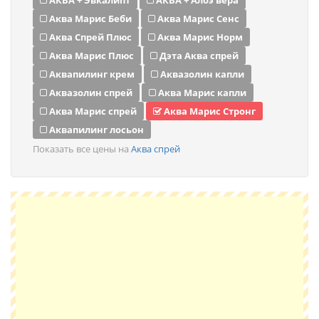
АКВА + Эвкалипт
АКВА + Алоэ вера
Аква Марис Беби
Аква Марис Сенс
Аква Спрей Плюс
Аква Марис Норм
Аква Марис Плюс
Дэта Аква спрей
Аквапилинг крем
Аквазолин капли
Аквазолин спрей
Аква Марис капли
Аква Марис спрей
Аква Марис Стронг
Аквапилинг лосьон
Показать все цены на
Аква спрей