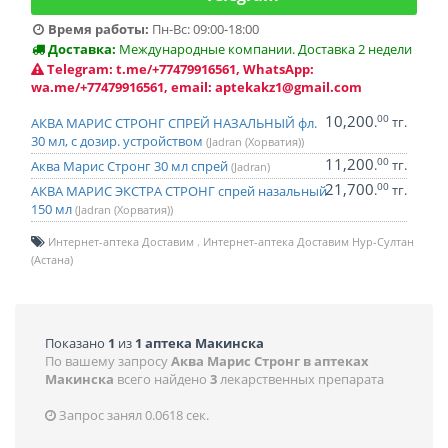
Время работы:
Пн-Вс: 09:00-18:00
Доставка:
Международные компании. Доставка 2 недели
Telegram: t.me/+77479916561, WhatsApp:
wa.me/+77479916561, email: aptekakz1@gmail.com
10,200
00
.
тг.
АКВА МАРИС СТРОНГ СПРЕЙ НАЗАЛЬНЫЙ фл.
30 мл, с дозир. устройством
(Jadran (Хорватия))
11,200
00
.
тг.
Аква Марис Стронг 30 мл спрей
(Jadran)
21,700
00
.
тг.
АКВА МАРИС ЭКСТРА СТРОНГ спрей назальный
150 мл
(Jadran (Хорватия))
Интернет-аптека Доставим
Интернет-аптека Доставим Нур-Султан
(Астана)
Показано
1
из
1 аптека Макинска
По вашему запросу
Аква Марис Стронг в аптеках
Макинска
всего найдено
3
лекарственных препарата
Запрос занял 0.0618 сек.