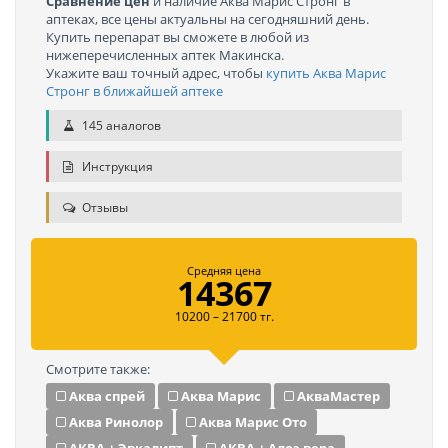
Сравнение цен
и наличие Аква Марис Стронг в
аптеках, все цены актуальны на сегодняшний день.
Купить перепарат вы сможете в любой из
нижеперечисленных аптек Макинска.
Укажите ваш точный адрес, чтобы
купить Аква Марис
Стронг в ближайшей аптеке
145 аналогов
Инструкция
Отзывы
Средняя цена
14367
10200 – 21700 тг.
Смотрите также:
Аква спрей
Аква Марис
АкваМастер
Аква Ринолор
Аква Марис Ото