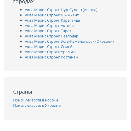
городах
Аква Марис Стронг Нур-Султан (Астана)
Аква Марис Стронг Шымкент
Аква Марис Стронг Караганда
Аква Марис Стронг Актобе
Аква Марис Стронг Тараз
Аква Марис Стронг Павлодар
Аква Марис Стронг Усть-Каменогорск (Оксемен)
Аква Марис Стронг Семей
Аква Марис Стронг Уральск
Аква Марис Стронг Костанай
Страны
Поиск лекарств в России
Поиск лекарств в Украине