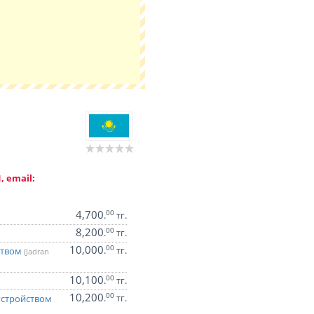
, email:
4,700
00
.
тг.
8,200
00
.
тг.
10,000
00
.
тг.
ством
(Jadran
10,100
00
.
тг.
10,200
00
.
тг.
устройством