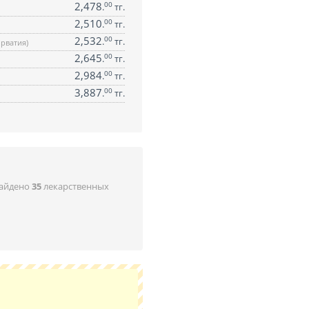
2,478
00
.
тг.
2,510
00
.
тг.
2,532
00
.
тг.
орватия)
2,645
00
.
тг.
2,984
00
.
тг.
3,887
00
.
тг.
найдено
35
лекарственных