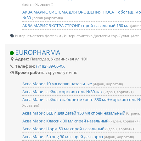
(Jadran (Хорватия))
АКВА МАРИС СИСТЕМА ДЛЯ ОРОШЕНИЯ НОСА + обогащ. мор
№30
(Jadran (Хорватия))
АКВА МАРИС ЭКСТРА СТРОНГ спрей назальный 150 мл
(Jadra
Интернет-аптека Доставим
Интернет-аптека Доставим Нур-Султан (Астан
EUROPHARMA
Адрес:
Павлодар
,
Украинская ул. 101
Телефон:
(7182) 39-06-XX
Время работы:
круглосуточно
Аква Марис 10 мл капли назальные
(Ядран, Хорватия)
Аква Марис лейка,морская соль №30,пак
(Ядран, Хорватия)
Аква Марис лейка в наборе емкость 330 мл+морская соль 
Хорватия)
Аква Марис БЕБИ для детей 150 мл спрей назальный
(Страна:
Аква Марис Классик 30 мл спрей назальный
(Ядран, Хорватия)
Аква Марис Норм 50 мл спрей назальный
(Ядран, Хорватия)
Аква Марис Strong 30 мл спрей для горла
(Ядран, Хорватия)