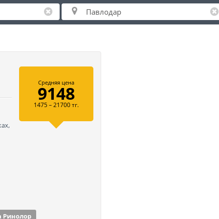
Средняя цена
9148
1475 – 21700 тг.
ах,
а Ринолор