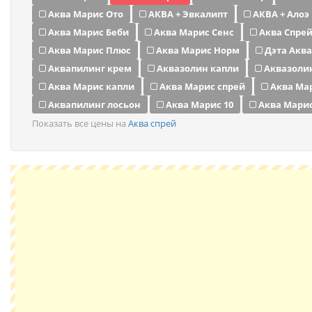
Аква Марис Ото
АКВА + Эвкалипт
АКВА + Алоэ
Аква Марис Беби
Аква Марис Сенс
Аква Спре
Аква Марис Плюс
Аква Марис Норм
Дэта Аква
Аквапилинг крем
Аквазолин капли
Аквазоли
Аква Марис капли
Аква Марис спрей
Аква Ма
Аквапилинг лосьон
Аква Марис 10
Аква Марис
Показать все цены на
Аква спрей