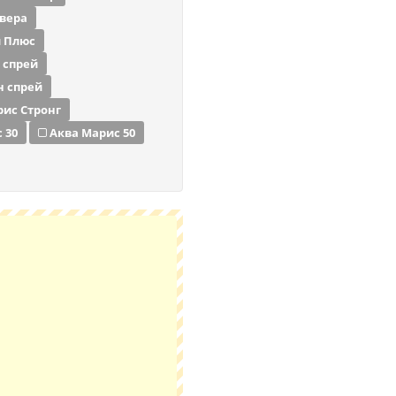
 вера
й Плюс
 спрей
н спрей
рис Стронг
 30
Аква Марис 50