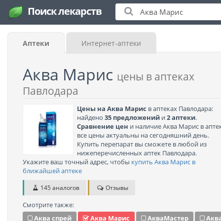
Поиск лекарств
Аптеки
Интернет-аптеки
Аква Марис
цены в аптеках
Павлодара
Цены на Аква Марис
в аптеках Павлодара:
найдено
35 предложений
и
2 аптеки
.
Сравнение цен
и наличие Аква Марис в аптек
все цены актуальны на сегодняшний день.
Купить перепарат вы сможете в любой из
нижеперечисленных аптек Павлодара.
Укажите ваш точный адрес, чтобы
купить Аква Марис в
ближайшей аптеке
145 аналогов
Отзывы
Смотрите также:
Аква спрей
Аква Марис
АкваМастер
Акв