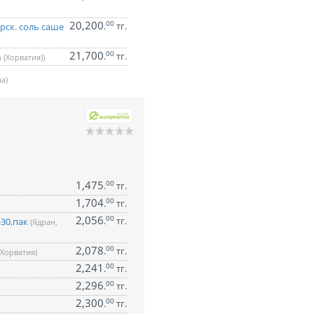
20,200
00
.
тг.
ск. соль саше
21,700
00
.
тг.
n (Хорватия))
а)
1,475
00
.
тг.
1,704
00
.
тг.
2,056
00
.
тг.
№30,пак
(Ядран,
2,078
00
.
тг.
 Хорватия)
2,241
00
.
тг.
2,296
00
.
тг.
2,300
00
.
тг.