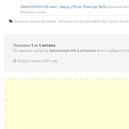
АМИНАЛОН-КВ капс. тверд. 250 мг блистер №50
(Киевский ви
(Украина, Киев))
Интернет-аптека Доставим
Интернет-аптека Доставим Нур-Султан (Астан
Показано
1
из
1 аптека
По вашему запросу
Аминалон-КВ в аптеках
всего найдено
1
л
Запрос занял 0.051 сек.