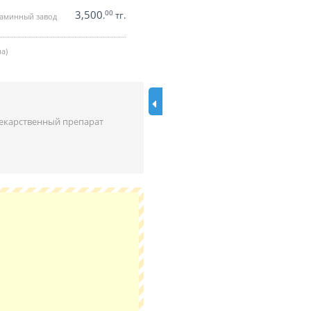
3,500
00
.
тг.
таминный завод
а)
екарственный препарат