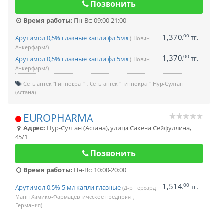
Позвонить
Время работы:
Пн-Вс: 09:00-21:00
1,370
00
.
тг.
Арутимол 0,5% глазные капли фл 5мл
(Шовин
Анкерфарм/)
1,370
00
.
тг.
Арутимол 0,5% глазные капли фл 5мл
(Шовин
Анкерфарм/)
Сеть аптек "Гиппократ"
Сеть аптек "Гиппократ" Нур-Султан
(Астана)
EUROPHARMA
Адрес:
Нур-Султан (Астана)
,
улица Сакена Сейфуллина,
45/1
Позвонить
Время работы:
Пн-Вс: 10:00-20:00
1,514
00
.
тг.
Арутимол 0,5% 5 мл капли глазные
(Д-р Герхард
Манн Химико-Фармацевтическое предприят,
Германия)