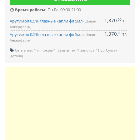
Время работы:
Пн-Вс: 09:00-21:00
1,370
00
.
тг.
Арутимол 0,5% глазные капли фл 5мл
(Шовин
Анкерфарм/)
1,370
00
.
тг.
Арутимол 0,5% глазные капли фл 5мл
(Шовин
Анкерфарм/)
Сеть аптек "Гиппократ"
Сеть аптек "Гиппократ" Нур-Султан
(Астана)