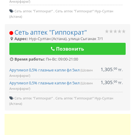
Анкерфарм/)
Сеть аптек "Гиппократ"
Сеть аптек "Гиппократ" Нур-Султан
(Астана)
Сеть аптек "Гиппократ"
Адрес:
Нур-Султан (Астана)
,
улица Сыганак 7/1
Позвонить
Время работы:
Пн-Вс: 09:00-21:00
1,305
00
.
тг.
Арутимол 0,5% глазные капли фл 5мл
(Шовин
Анкерфарм/)
1,305
00
.
тг.
Арутимол 0,5% глазные капли фл 5мл
(Шовин
Анкерфарм/)
Сеть аптек "Гиппократ"
Сеть аптек "Гиппократ" Нур-Султан
(Астана)