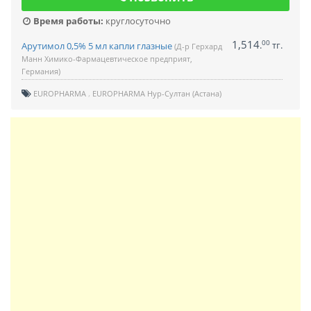
Время работы:
круглосуточно
1,514
00
.
тг.
Арутимол 0,5% 5 мл капли глазные
(Д-р Герхард
Манн Химико-Фармацевтическое предприят,
Германия)
EUROPHARMA
EUROPHARMA Нур-Султан (Астана)