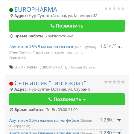
EUROPHARMA
Адрес:
Нур-Султан (Астана)
,
ул. Кенесары 42
Позвонить
Время работы:
круглосуточно
1,514
00
.
тг.
Арутимол 0,5% 5 мл капли глазные
(Д-р Герхард
Манн Химико-Фармацевтическое предприят,
Германия)
EUROPHARMA
EUROPHARMA Нур-Султан (Астана)
Сеть аптек "Гиппократ"
Адрес:
Нур-Султан (Астана)
,
ул. Сауран 9
Позвонить
Время работы:
Пн-Вс: 09:00-21:00
1,280
00
.
тг.
Арутимол 0,5% глазные капли фл 5мл
(Шовин
Анкерфарм/)
1,280
00
.
тг.
Арутимол 0,5% глазные капли фл 5мл
(Шовин