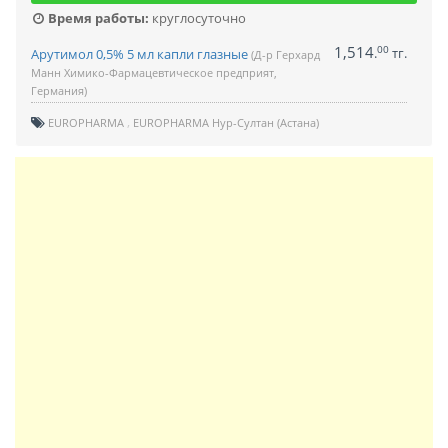
Время работы:
круглосуточно
1,514
00
.
тг.
Арутимол 0,5% 5 мл капли глазные
(Д-р Герхард
Манн Химико-Фармацевтическое предприят,
Германия)
EUROPHARMA
EUROPHARMA Нур-Султан (Астана)