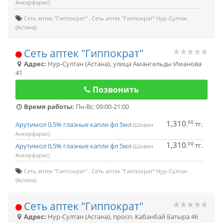
Анкерфарм/)
Сеть аптек "Гиппократ"
Сеть аптек "Гиппократ" Нур-Султан
(Астана)
Сеть аптек "Гиппократ"
Адрес:
Нур-Султан (Астана)
,
улица Амангельды Иманова
41
Позвонить
Время работы:
Пн-Вс: 09:00-21:00
1,310
00
.
тг.
Арутимол 0,5% глазные капли фл 5мл
(Шовин
Анкерфарм/)
1,310
00
.
тг.
Арутимол 0,5% глазные капли фл 5мл
(Шовин
Анкерфарм/)
Сеть аптек "Гиппократ"
Сеть аптек "Гиппократ" Нур-Султан
(Астана)
Сеть аптек "Гиппократ"
Адрес:
Нур-Султан (Астана)
,
просп. Кабанбай Батыра 46