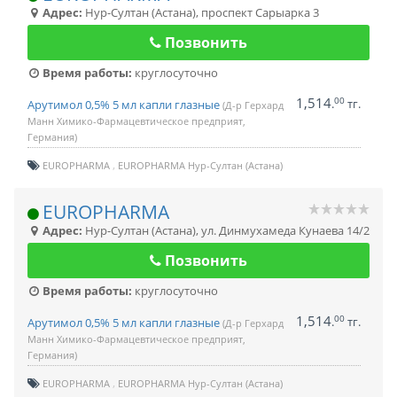
Адрес:
Нур-Султан (Астана)
,
проспект Сарыарка 3
Позвонить
Время работы:
круглосуточно
1,514
00
.
тг.
Арутимол 0,5% 5 мл капли глазные
(Д-р Герхард
Манн Химико-Фармацевтическое предприят,
Германия)
EUROPHARMA
EUROPHARMA Нур-Султан (Астана)
EUROPHARMA
Адрес:
Нур-Султан (Астана)
,
ул. Динмухамеда Кунаева 14/2
Позвонить
Время работы:
круглосуточно
1,514
00
.
тг.
Арутимол 0,5% 5 мл капли глазные
(Д-р Герхард
Манн Химико-Фармацевтическое предприят,
Германия)
EUROPHARMA
EUROPHARMA Нур-Султан (Астана)