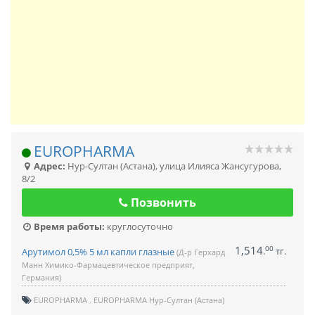
EUROPHARMA
Адрес:
Нур-Султан (Астана)
,
улица Илияса Жансугурова,
8/2
Позвонить
Время работы:
круглосуточно
1,514
00
.
тг.
Арутимол 0,5% 5 мл капли глазные
(Д-р Герхард
Манн Химико-Фармацевтическое предприят,
Германия)
EUROPHARMA
EUROPHARMA Нур-Султан (Астана)