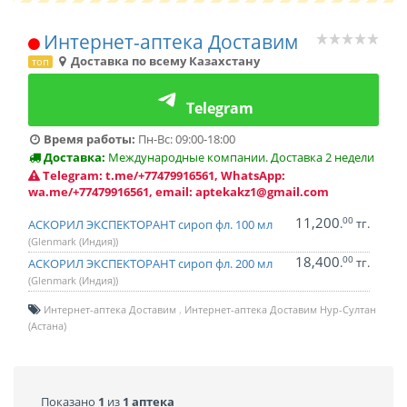
Интернет-аптека Доставим
Доставка по всему Казахстану
топ
Telegram
Время работы:
Пн-Вс: 09:00-18:00
Доставка:
Международные компании. Доставка 2 недели
Telegram: t.me/+77479916561, WhatsApp:
wa.me/+77479916561, email: aptekakz1@gmail.com
11,200
00
.
тг.
АСКОРИЛ ЭКСПЕКТОРАНТ сироп фл. 100 мл
(Glenmark (Индия))
18,400
00
.
тг.
АСКОРИЛ ЭКСПЕКТОРАНТ сироп фл. 200 мл
(Glenmark (Индия))
Интернет-аптека Доставим
Интернет-аптека Доставим Нур-Султан
(Астана)
Показано
1
из
1 аптека