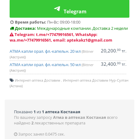
Telegram
Время работы:
Пн-Вс: 09:00-18:00
Доставка:
Международные компании. Доставка 2 недели
Telegram: t.me/+77479916561, WhatsApp:
wa.me/+77479916561, email: aptekakz1@gmail.com
20,200
00
.
тг.
АТМА капли орал. фл.-капельн. 20 мл
(Bittner
(Австрия))
32,400
00
.
тг.
АТМА капли орал. фл.-капельн. 50 мл
(Bittner
(Австрия))
Интернет-аптека Доставим
Интернет-аптека Доставим Нур-Султан
(Астана)
Показано
1
из
1 аптека Костаная
По вашему запросу
Атма в аптеках Костаная
всего
найдено
2
лекарственных препарата
Запрос занял 0.0475 сек.