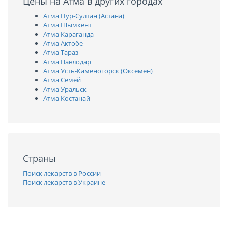
Цены на Атма в других городах
Атма Нур-Султан (Астана)
Атма Шымкент
Атма Караганда
Атма Актобе
Атма Тараз
Атма Павлодар
Атма Усть-Каменогорск (Оксемен)
Атма Семей
Атма Уральск
Атма Костанай
Страны
Поиск лекарств в России
Поиск лекарств в Украине