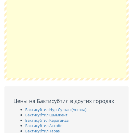
Цены на Бактисубтил в других городах
Бактисубтил Нур-Султан (Астана)
Бактисубтил Шымкент
Бактисубтил Караганда
Бактисубтил Актобе
Бактисубтил Тараз