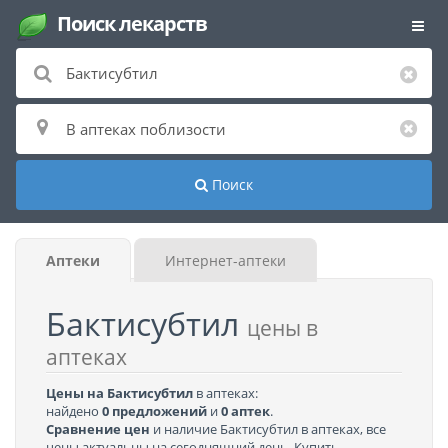
Поиск лекарств
Поиск
Аптеки
Интернет-аптеки
Бактисубтил
цены в
аптеках
Цены на Бактисубтил
в аптеках:
найдено
0 предложений
и
0 аптек
.
Сравнение цен
и наличие Бактисубтил в аптеках, все
цены актуальны на сегодняшний день. Купить