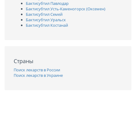
Бактисубтил Павлодар
Бактисубтил Усть-Каменогорск (Оксемен)
Бактисубтил Семей
Бактисубтил Уральск
Бактисубтил Костанай
Страны
Поиск лекарств в России
Поиск лекарств в Украине