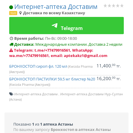
Интернет-аптека Доставим
Доставка по всему Казахстану
топ
Telegram
Время работы:
Пн-Вс: 09:00-18:00
Доставка:
Международные компании. Доставка 2 недели
Telegram: t.me/+77479916561, WhatsApp:
wa.me/+77479916561, email: aptekakz1@gmail.com
11,400
00
.
тг.
БРОНХОСТОП сироп фл. 120 мл
(Kwizda Pharma
(Австрия))
16,200
00
.
тг.
БРОНХОСТОП ПАСТИЛКИ 59,5 мг блистер №20
(Kwizda Pharma (Австрия))
Интернет-аптека Доставим
Интернет-аптека Доставим Нур-Султан
(Астана)
Показано
1
из
1 аптека Астаны
По вашему запросу
Бронхостоп в аптеках Астаны