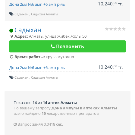
10,240
00
.
тг.
Дона 2мл №6 амп +6 амп р-ль
Садыхан
Садыхан Алматы
Садыхан
Адрес:
Алматы
,
улица Жибек Жолы 50
Позвонить
Время работы:
круглосуточно
10,240
00
.
тг.
Дона 2мл №6 амп +6 амп р-ль
Садыхан
Садыхан Алматы
Показано
14
из
14 аптек Алматы
По вашему запросу
Дона ампулы в аптеках Алматы
всего найдено
15
лекарственных препаратов
Запрос занял 0.0418 сек.