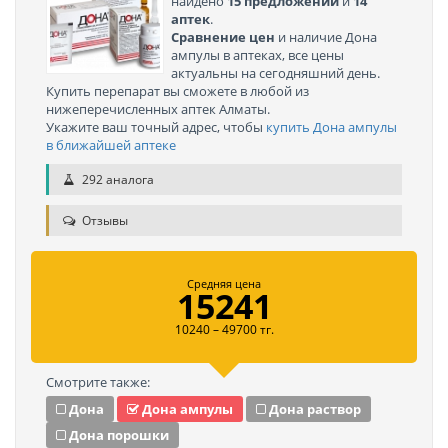
найдено
15 предложений
и
14
аптек
.
Сравнение цен
и наличие Дона
ампулы в аптеках, все цены
актуальны на сегодняшний день.
Купить перепарат вы сможете в любой из
нижеперечисленных аптек Алматы.
Укажите ваш точный адрес, чтобы
купить Дона ампулы
в ближайшей аптеке
292 аналога
Отзывы
Средняя цена
15241
10240 – 49700 тг.
Смотрите также:
Дона
Дона ампулы
Дона раствор
Дона порошки