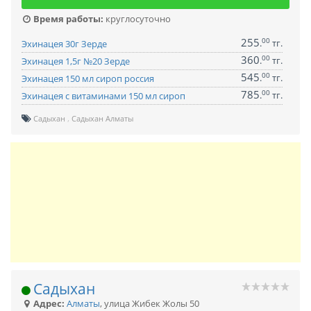
Время работы:
круглосуточно
255
00
.
тг.
Эхинацея 30г Зерде
360
00
.
тг.
Эхинацея 1,5г №20 Зерде
545
00
.
тг.
Эхинацея 150 мл сироп россия
785
00
.
тг.
Эхинацея с витаминами 150 мл сироп
Садыхан
Садыхан Алматы
Садыхан
Адрес:
Алматы
,
улица Жибек Жолы 50