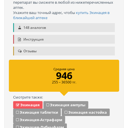
перепарат вы сможете в любой из нижеперечисленных
аптек.
Укажите ваш точный адрес, чтобы
купить Эхинацея в
ближайшей аптеке
148 аналогов
Инструкция
Отзывы
Средняя цена
946
255 – 36500 тг.
Смотрите также:
Эхинацея
Эхинацея ампулы
Эхинацея таблетки
Эхинацея настойка
Эхинацея-Астрафарм
Эхинацея-Лубныфарм