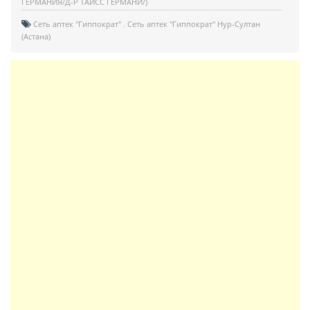
ГЕРМАНИЯ/Д-Р ТАЙСС ГЕРМАНИ/)
Сеть аптек "Гиппократ"
Сеть аптек "Гиппократ" Нур-Султан
(Астана)