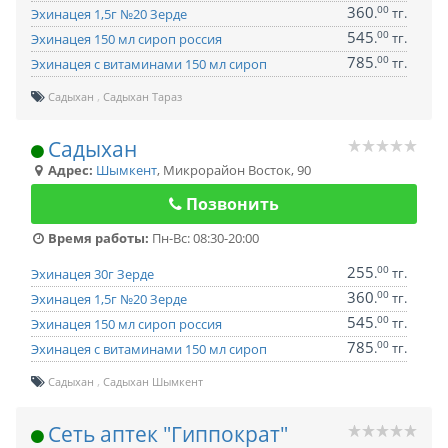
360
00
.
тг.
Эхинацея 1,5г №20 Зерде
545
00
.
тг.
Эхинацея 150 мл сироп россия
785
00
.
тг.
Эхинацея с витаминами 150 мл сироп
Садыхан
Садыхан Тараз
Садыхан
Адрес:
Шымкент
,
Микрорайон Восток, 90
Позвонить
Время работы:
Пн-Вс: 08:30-20:00
255
00
.
тг.
Эхинацея 30г Зерде
360
00
.
тг.
Эхинацея 1,5г №20 Зерде
545
00
.
тг.
Эхинацея 150 мл сироп россия
785
00
.
тг.
Эхинацея с витаминами 150 мл сироп
Садыхан
Садыхан Шымкент
Сеть аптек "Гиппократ"