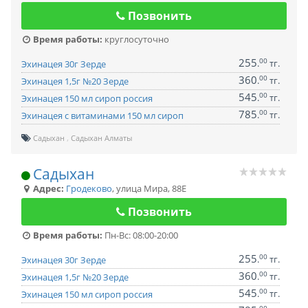
Позвонить
Время работы:
круглосуточно
255
00
.
тг.
Эхинацея 30г Зерде
360
00
.
тг.
Эхинацея 1,5г №20 Зерде
545
00
.
тг.
Эхинацея 150 мл сироп россия
785
00
.
тг.
Эхинацея с витаминами 150 мл сироп
Садыхан
Садыхан Алматы
Садыхан
Адрес:
Гродеково
,
улица Мира, 88Е
Позвонить
Время работы:
Пн-Вс: 08:00-20:00
255
00
.
тг.
Эхинацея 30г Зерде
360
00
.
тг.
Эхинацея 1,5г №20 Зерде
545
00
.
тг.
Эхинацея 150 мл сироп россия