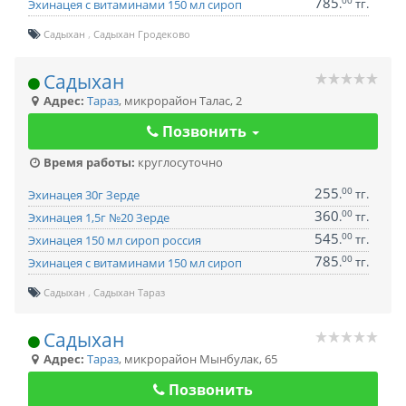
785
00
.
тг.
Эхинацея с витаминами 150 мл сироп
Садыхан
Садыхан Гродеково
Садыхан
Адрес:
Тараз
,
микрорайон Талас, 2
Позвонить
Время работы:
круглосуточно
255
00
.
тг.
Эхинацея 30г Зерде
360
00
.
тг.
Эхинацея 1,5г №20 Зерде
545
00
.
тг.
Эхинацея 150 мл сироп россия
785
00
.
тг.
Эхинацея с витаминами 150 мл сироп
Садыхан
Садыхан Тараз
Садыхан
Адрес:
Тараз
,
микрорайон Мынбулак, 65
Позвонить