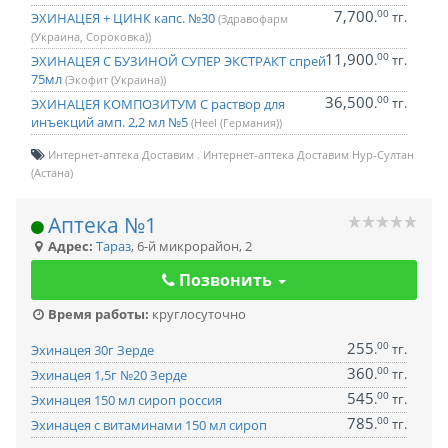
7,700
00
.
тг.
ЭХИНАЦЕЯ + ЦИНК капс. №30
(Здравофарм
(Украина, Сороковка))
11,900
00
.
тг.
ЭХИНАЦЕЯ С БУЗИНОЙ СУПЕР ЭКСТРАКТ спрей
75мл
(Экофит (Украина))
36,500
00
.
тг.
ЭХИНАЦЕЯ КОМПОЗИТУМ С раствор для
инъекций амп. 2,2 мл №5
(Heel (Германия))
Интернет-аптека Доставим
Интернет-аптека Доставим Нур-Султан
(Астана)
Аптека №1
Адрес:
Тараз
,
6-й микрорайон, 2
Позвонить
Время работы:
круглосуточно
255
00
.
тг.
Эхинацея 30г Зерде
360
00
.
тг.
Эхинацея 1,5г №20 Зерде
545
00
.
тг.
Эхинацея 150 мл сироп россия
785
00
.
тг.
Эхинацея с витаминами 150 мл сироп