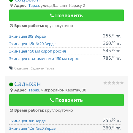
Адрес:
Тараз
,
улица Дальняя Карасу 2
Позвонить
Время работы:
круглосуточно
255
00
.
тг.
Эхинацея 30г Зерде
360
00
.
тг.
Эхинацея 1,5г №20 Зерде
545
00
.
тг.
Эхинацея 150 мл сироп россия
785
00
.
тг.
Эхинацея с витаминами 150 мл сироп
Садыхан
Садыхан Тараз
Садыхан
Адрес:
Тараз
,
микрорайон Каратау, 30
Позвонить
Время работы:
круглосуточно
255
00
.
тг.
Эхинацея 30г Зерде
360
00
.
тг.
Эхинацея 1,5г №20 Зерде