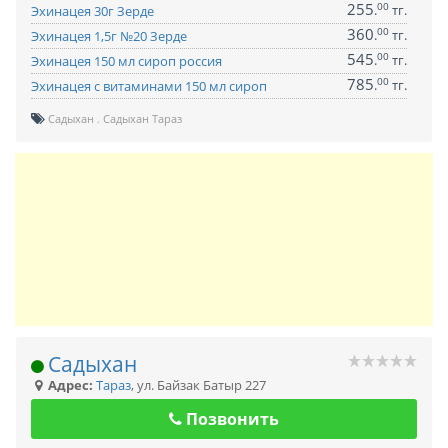
255
00
.
тг.
Эхинацея 30г Зерде
360
00
.
тг.
Эхинацея 1,5г №20 Зерде
545
00
.
тг.
Эхинацея 150 мл сироп россия
785
00
.
тг.
Эхинацея с витаминами 150 мл сироп
Садыхан
Садыхан Тараз
Садыхан
Адрес:
Тараз
,
ул. Байзак Батыр 227
Позвонить