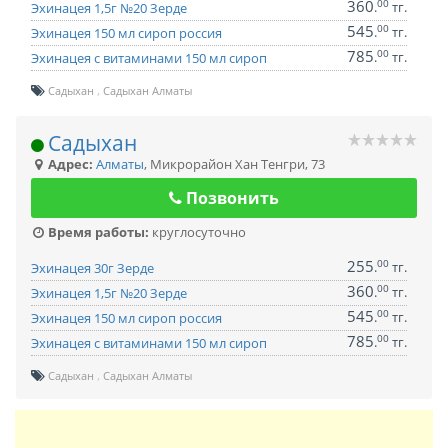
360
00
.
тг.
Эхинацея 1,5г №20 Зерде
545
00
.
тг.
Эхинацея 150 мл сироп россия
785
00
.
тг.
Эхинацея с витаминами 150 мл сироп
Садыхан
Садыхан Алматы
Садыхан
Адрес:
Алматы
,
Микрорайон Хан Тенгри, 73
Позвонить
Время работы:
круглосуточно
255
00
.
тг.
Эхинацея 30г Зерде
360
00
.
тг.
Эхинацея 1,5г №20 Зерде
545
00
.
тг.
Эхинацея 150 мл сироп россия
785
00
.
тг.
Эхинацея с витаминами 150 мл сироп
Садыхан
Садыхан Алматы