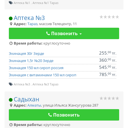
Аптека №1
Аптека №1 Тараз
Аптека №3
Адрес:
Тараз
,
массив Телецентр, 11
Позвонить
Время работы:
круглосуточно
255
00
.
тг.
Эхинацея 30г Зерде
360
00
.
тг.
Эхинацея 1,5г №20 Зерде
545
00
.
тг.
Эхинацея 150 мл сироп россия
785
00
.
тг.
Эхинацея с витаминами 150 мл сироп
Аптека №3
Аптека №3 Тараз
Садыхан
Адрес:
Алматы
,
улица Ильяса Жансугурова 287
Позвонить
Время работы:
круглосуточно