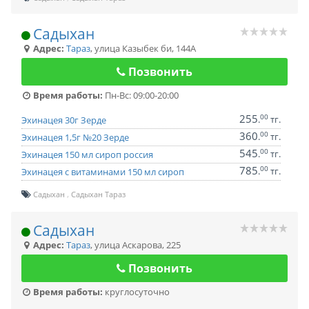
Садыхан
Адрес:
Тараз
,
улица Казыбек би, 144А
Позвонить
Время работы:
Пн-Вс: 09:00-20:00
255
00
.
тг.
Эхинацея 30г Зерде
360
00
.
тг.
Эхинацея 1,5г №20 Зерде
545
00
.
тг.
Эхинацея 150 мл сироп россия
785
00
.
тг.
Эхинацея с витаминами 150 мл сироп
Садыхан
Садыхан Тараз
Садыхан
Адрес:
Тараз
,
улица Аскарова, 225
Позвонить
Время работы:
круглосуточно