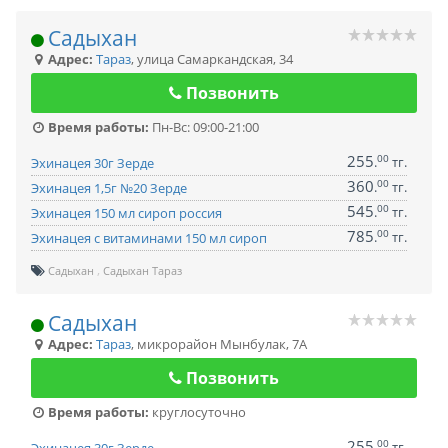
Садыхан
Адрес:
Тараз
,
улица Самаркандская, 34
Позвонить
Время работы:
Пн-Вс: 09:00-21:00
255
00
.
тг.
Эхинацея 30г Зерде
360
00
.
тг.
Эхинацея 1,5г №20 Зерде
545
00
.
тг.
Эхинацея 150 мл сироп россия
785
00
.
тг.
Эхинацея с витаминами 150 мл сироп
Садыхан
Садыхан Тараз
Садыхан
Адрес:
Тараз
,
микрорайон Мынбулак, 7А
Позвонить
Время работы:
круглосуточно
255
00
.
тг.