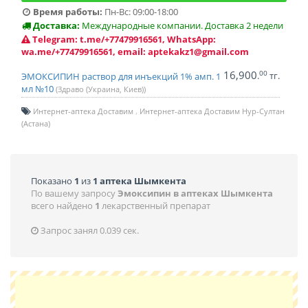
Время работы:
Пн-Вс: 09:00-18:00
Доставка:
Международные компании. Доставка 2 недели
Telegram: t.me/+77479916561, WhatsApp:
wa.me/+77479916561, email: aptekakz1@gmail.com
16,900
00
.
тг.
ЭМОКСИПИН раствор для инъекций 1% амп. 1
мл №10
(Здраво (Украина, Киев))
Интернет-аптека Доставим
Интернет-аптека Доставим Нур-Султан
(Астана)
Показано
1
из
1 аптека Шымкента
По вашему запросу
Эмоксипин в аптеках Шымкента
всего найдено
1
лекарственный препарат
Запрос занял 0.039 сек.