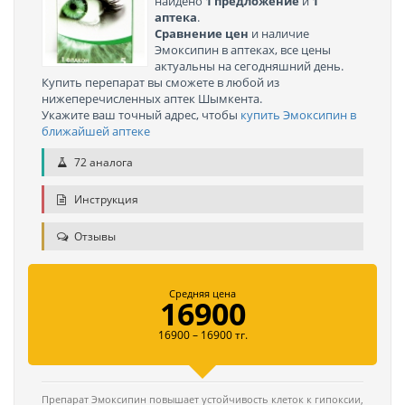
найдено
1 предложение
и
1
аптека
.
Сравнение цен
и наличие
Эмоксипин в аптеках, все цены
актуальны на сегодняшний день.
Купить перепарат вы сможете в любой из
нижеперечисленных аптек Шымкента.
Укажите ваш точный адрес, чтобы
купить Эмоксипин в
ближайшей аптеке
72 аналога
Инструкция
Отзывы
Средняя цена
16900
16900 – 16900 тг.
Препарат Эмоксипин повышает устойчивость клеток к гипоксии,