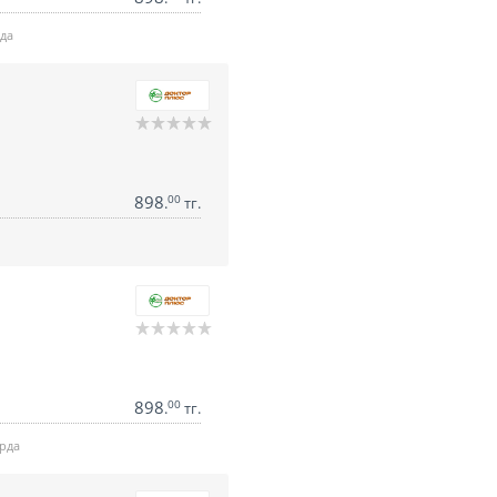
да
898
00
.
тг.
898
00
.
тг.
рда