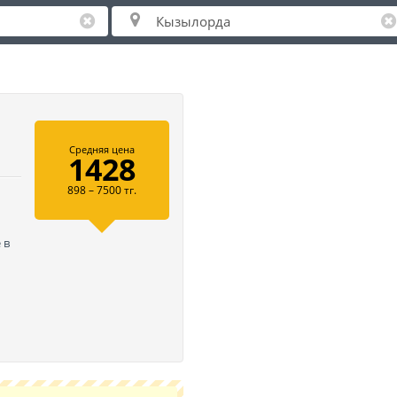
Средняя цена
1428
898 – 7500 тг.
 в