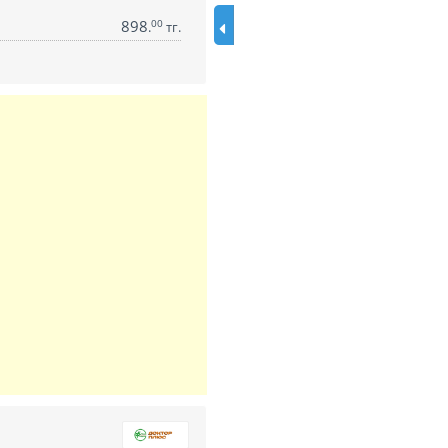
898
00
.
тг.