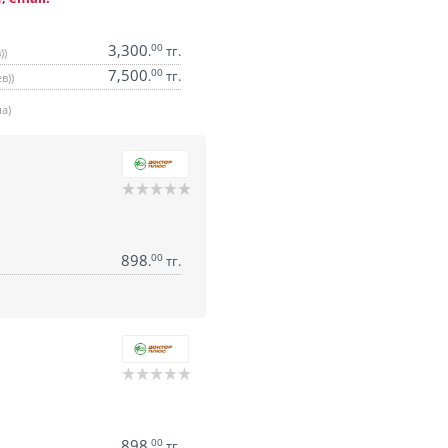
3,300
00
.
тг.
))
7,500
00
.
тг.
в))
а)
898
00
.
тг.
898
00
.
тг.