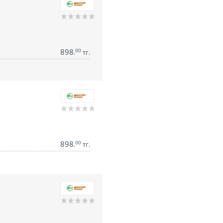
898
00
.
тг.
898
00
.
тг.