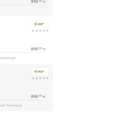
898
00
.
тг.
898
00
.
тг.
 Кызылорда
898
00
.
тг.
анар" Кызылорда