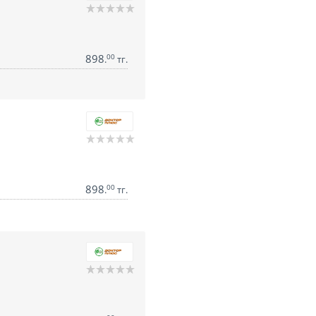
898
00
.
тг.
898
00
.
тг.