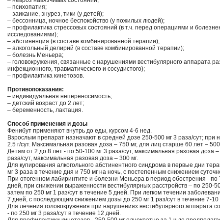
– невроз навязчивых состояний;
– психопатия;
– заикание, энурез, тики (у детей);
– бессонница, ночное беспокойство (у пожилых людей);
– профилактика стрессовых состояний (в т.ч. перед операциями и болезн
исследованиями);
– абстиненция (в составе комбинированной терапии);
– алкогольный делирий (в составе комбинированной терапии);
– болезнь Меньера;
– головокружения, связанные с нарушениями вестибулярного аппарата разл
инфекционного, травматического и сосудистого);
– профилактика кинетозов.
Противопоказания:
– индивидуальная непереносимость;
– детский возраст до 2 лет;
– беременность, лактация.
Способ применения и дозы
Фенибут применяют внутрь до еды, курсом 4-6 нед.
Взрослым препарат назначают в средней дозе 250-500 мг 3 раза/сут; при
2.5 г/сут. Максимальная разовая доза – 750 мг, для лиц старше 60 лет – 500 
Детям от 2 до 8 лет - по 50-100 мг 3 раза/сут, максимальная разовая доза – 
раза/сут, максимальная разовая доза – 300 мг.
Для купирования алкогольного абстинентного синдрома в первые дни тер
мг 3 раза в течение дня и 750 мг на ночь, с постепенным снижением суточ
При отогенном лабиринтите и болезни Меньера в период обострения - по 75
дней, при снижении выраженности вестибулярных расстройств – по 250-500 
затем по 250 мг 1 раз/сут в течение 5 дней. При легком течении заболеваний
7 дней, с последующим снижением дозы до 250 мг 1 раз/сут в течение 7-10
Для лечения головокружения при нарушениях вестибулярного аппарата сос
- по 250 мг 3 раза/сут в течение 12 дней.