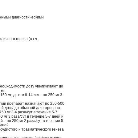
енными диагностическими
ичного генеза (в т.ч.
 необходимости дозу увеличивают до
мг.
150 мг; детям 8-14 лет - по 250 мг 3
апии препарат назначают по 250-500
ной дозы до обычной для взрослых.
0 мг 3-4 раза/сут в течение 5-7
мг 3 раза/сут в течение 5-7 дней и
 – по 250 мг 2 раза/сут в течение 5-
 дней.
удистого и травматического генеза