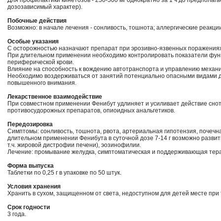
Для профилактики кинетозов - 250-500 мг однократно за 1 ч до предпола
дозозависимый характер).
Побочные действия
Возможно: в начале лечения - сонливость, тошнота; аллергические реакции
Особые указания
С осторожностью назначают препарат при эрозивно-язвенных поражения
При длительном применении необходимо контролировать показатели функ
периферической крови.
Влияние на способность к вождению автотранспорта и управлению механ
Необходимо воздерживаться от занятий потенциально опасными видами 
повышенного внимания.
Лекарственное взаимодействие
При совместном применении Фенибут удлиняет и усиливает действие снот
противосудорожных препаратов, опиоидных анальгетиков.
Передозировка
Симптомы: сонливость, тошнота, рвота, артериальная гипотензия, почечн
длительном применении Фенибута в суточной дозе 7-14 г возможно развити
т.ч. жировой дистрофии печени), эозинофилии.
Лечение: промывание желудка, симптоматическая и поддерживающая тер
Форма выпуска
Таблетки по 0,25 г в упаковке по 50 штук.
Условия хранения
Хранить в сухом, защищенном от света, недоступном для детей месте при
Срок годности
3 года.