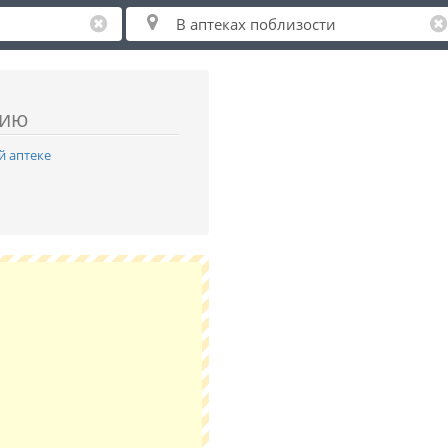
нию
й аптеке