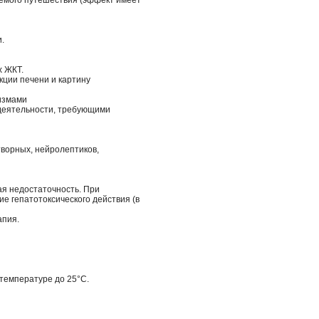
гаемого путешествия (эффект имеет
.
х ЖКТ.
ции печени и картину
измами
деятельности, требующими
ворных, нейролептиков,
ая недостаточность. При
е гепатотоксического действия (в
апия.
 температуре до 25°C.