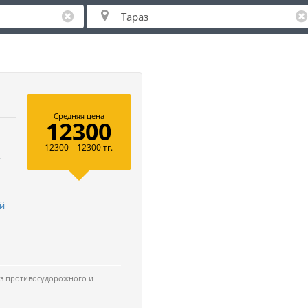
Средняя цена
12300
12300 – 12300 тг.
,
й
з противосудорожного и