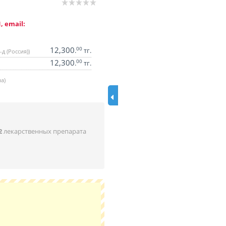
, email:
12,300
00
.
тг.
д (Россия))
12,300
00
.
тг.
а)
2
лекарственных препарата