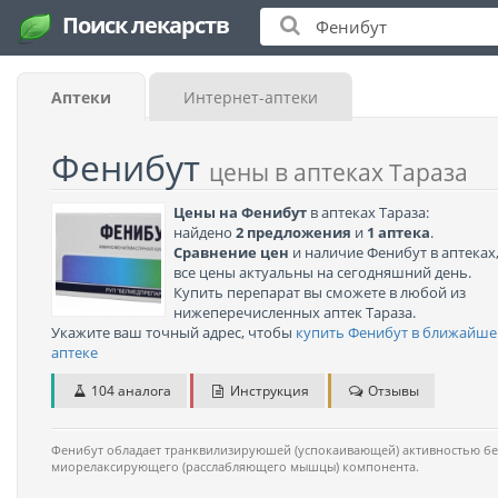
Поиск лекарств
Аптеки
Интернет-аптеки
Фенибут
цены в аптеках Тараза
Цены на Фенибут
в аптеках Тараза:
найдено
2 предложения
и
1 аптека
.
Сравнение цен
и наличие Фенибут в аптеках
все цены актуальны на сегодняшний день.
Купить перепарат вы сможете в любой из
нижеперечисленных аптек Тараза.
Укажите ваш точный адрес, чтобы
купить Фенибут в ближайше
аптеке
104 аналога
Инструкция
Отзывы
Фенибут обладает транквилизируюшей (успокаивающей) активностью бе
миорелаксирующего (расслабляющего мышцы) компонента.