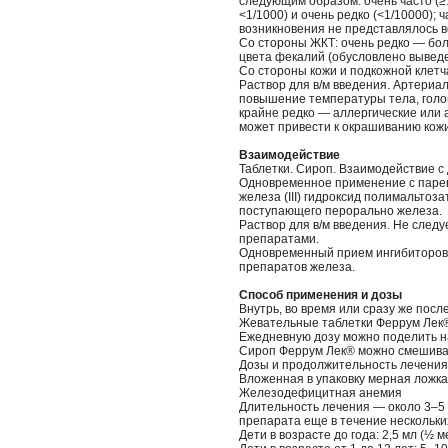
следующим образом: очень часто (≥1/1
<1/1000) и очень редко (<1/10000)
возникновения не представлялось 
Со стороны ЖКТ: очень редко — боль
цвета фекалий (обусловлено выведе
Со стороны кожи и подкожной клетча
Раствор для в/м введения. Артериал
повышение температуры тела, голов
крайне редко — аллергические или
может привести к окрашиванию кожи
Взаимодействие
Таблетки. Сироп. Взаимодействие с
Одновременное применение с паре
железа (III) гидроксид полимальто
поступающего перорально железа.
Раствор для в/м введения. Не сле
препаратами.
Одновременный прием ингибиторов
препаратов железа.
Способ применения и дозы
Внутрь, во время или сразу же посл
Жевательные таблетки Феррум Лек®
Ежедневную дозу можно поделить на
Сироп Феррум Лек® можно смешиват
Дозы и продолжительность лечения
Вложенная в упаковку мерная ложка
Железодефицитная анемия
Длительность лечения — около 3–5
препарата еще в течение нескольки
Дети в возрасте до года: 2,5 мл (½ 