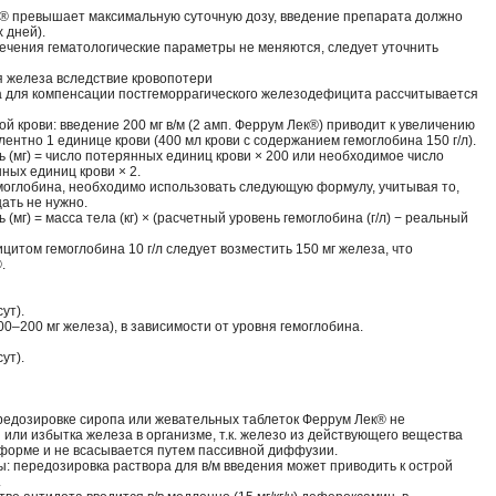
® превышает максимальную суточную дозу, введение препарата должно
 дней).
лечения гематологические параметры не меняются, следует уточнить
 железа вследствие кровопотери
 для компенсации постгеморрагического железодефицита рассчитывается
й крови: введение 200 мг в/м (2 амп. Феррум Лек®) приводит к увеличению
лентно 1 единице крови (400 мл крови с содержанием гемоглобина 150 г/л).
ь (мг) = число потерянных единиц крови × 200 или необходимое число
ных единиц крови × 2.
моглобина, необходимо использовать следующую формулу, учитывая то,
ать не нужно.
(мг) = масса тела (кг) × (расчетный уровень гемоглобина (г/л) − реальный
ицитом гемоглобина 10 г/л следует возместить 150 мг железа, что
.
сут).
0–200 мг железа), в зависимости от уровня гемоглобина.
сут).
редозировке сиропа или жевательных таблеток Феррум Лек® не
или избытка железа в организме, т.к. железо из действующего вещества
 форме и не всасывается путем пассивной диффузии.
ы: передозировка раствора для в/м введения может приводить к острой
.