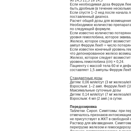
90 24,5 21,5 18 14,5
Если необходимая доза Феррум Лек
быть дробным (в течение нескольких
Если спустя 1–2 нед после начала 
поставленный диагноз.
Расчет общей дозы для возмещения
Необходимое количество препарата
по следующей формуле.
Если известно количество потерянно
уровня гемоглобина, которое эквива
Железо, которое следует возместит
ампул Феррум Лек® = число потерян
Если известен конечный уровень ге
что депонированное железо возмещ
Железо, которое следует возместить 
уровень гемоглобина (г/л) × 0,24.
Пациенту с массой тела 60 кг и деф
составляет 1,5 ампулы Феррум Лек®
Стандартные дозы
Детям: 0,06 мл/кг/сут (3 мг железа/кг/
Взрослым: 1–2 амп. Феррум Лек® (10
Максимальные суточные дозы
Детям: 0,14 мл/кг/сут (7 мг железа/кг/
Взрослым: 4 мл (2 амп.) в сутки.
Передозировка
Таблетки. Сироп. Симптомы: при пе
отмечалось признаков интоксикации 
не присутствует в ЖКТ в свободной
Раствор для в/м введения. Симптом
перегрузке железом и гемосидерозу