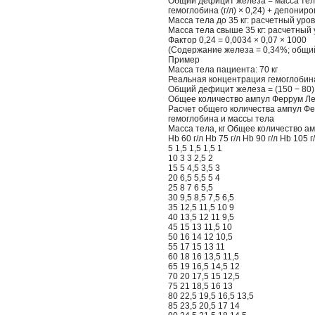
Общий дефицит железа = масса тела 
гемоглобина (г/л) × 0,24) + депонир
Масса тела до 35 кг: расчетный уров
Масса тела свыше 35 кг: расчетный 
Фактор 0,24 = 0,0034 × 0,07 × 1000
(Содержание железа = 0,34%; общий 
Пример
Масса тела пациента: 70 кг
Реальная концентрация гемоглобина:
Общий дефицит железа = (150 − 80) 
Общее количество ампул Феррум Лек
Расчет общего количества ампул Фе
гемоглобина и массы тела
Масса тела, кг Общее количество а
Hb 60 г/л Hb 75 г/л Hb 90 г/л Hb 105 г
5 1,5 1,5 1,5 1
10 3 3 2,5 2
15 5 4,5 3,5 3
20 6,5 5,5 5 4
25 8 7 6 5,5
30 9,5 8,5 7,5 6,5
35 12,5 11,5 10 9
40 13,5 12 11 9,5
45 15 13 11,5 10
50 16 14 12 10,5
55 17 15 13 11
60 18 16 13,5 11,5
65 19 16,5 14,5 12
70 20 17,5 15 12,5
75 21 18,5 16 13
80 22,5 19,5 16,5 13,5
85 23,5 20,5 17 14