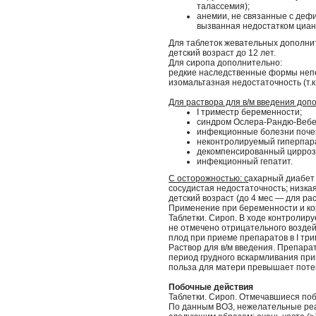
талассемия);
анемии, не связанные с деф
вызванная недостатком циан
Для таблеток жевательных дополни
детский возраст до 12 лет.
Для сиропа дополнительно:
редкие наследственные формы непе
изомальтазная недостаточность (т.к
Для раствора для в/м введения доп
I триместр беременности;
синдром Ослера-Рандю-Вебе
инфекционные болезни почек
неконтролируемый гиперпар
декомпенсированный цирроз
инфекционный гепатит.
С осторожностью: с
ахарный диабет 
сосудистая недостаточность; низка
детский возраст (до 4 мес — для рас
Применение при беременности и ко
Таблетки. Сироп. В ходе контролиру
не отмечено отрицательного воздей
плод при приеме препаратов в I тр
Раствор для в/м введения. Препарат 
период грудного вскармливания при
польза для матери превышает поте
Побочные действия
Таблетки. Сироп. Отмечавшиеся по
По данным ВОЗ, нежелательные реа