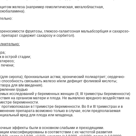
ицитом железа (например гемолитическая, мегалобластная,
окобаламина).
тельно:
реносимости фруктозы, глюкозо-галактозная мальабсорбция и сахарозо-
. препарат содержит сахарозу и сорбитол).
олнительно:
ра;
 в острой стадии;
атиреоз;
 печени;
(для сиропа); бронхиальная астма; хронический полиартрит; сердечно-
я способность связывать железо и/или дефицит фолиевой кислоты;
твора для в/м введения).
рмлении грудью
емых исследований у беременных женщин (II, III триместры беременности)
ствия на организм матери и плода. Не выявлено вредного воздействия на
иместре беременности.
противопоказан в I триместре беременности. Во II и III триместрах и в
менение препарата возможно только в случае, если предполагаемая
нциальный вред для плода или младенца.
бочные эффекты были в основном слабыми и преходящими.
кции классифицированы в соответствии с их частотой развития