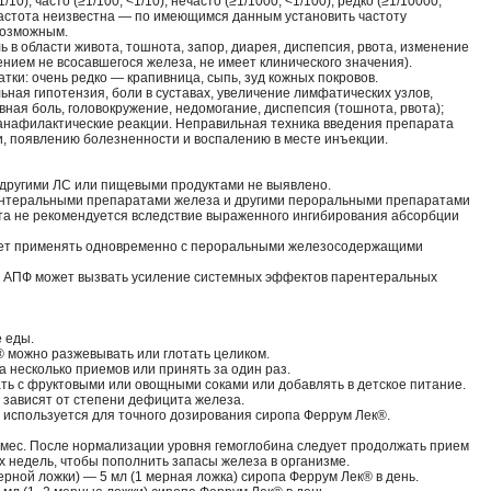
0), часто (≥1/100, <1/10), нечасто (≥1/1000, <1/100), редко (≥1/10000,
; частота неизвестна — по имеющимся данным установить частоту
возможным.
 в области живота, тошнота, запор, диарея, диспепсия, рвота, изменение
нием не всосавшегося железа, не имеет клинического значения).
тки: очень редко — крапивница, сыпь, зуд кожных покровов.
ьная гипотензия, боли в суставах, увеличение лимфатических узлов,
ная боль, головокружение, недомогание, диспепсия (тошнота, рвота);
 анафилактические реакции. Неправильная техника введения препарата
, появлению болезненности и воспалению в месте инъекции.
 другими ЛС или пищевыми продуктами не выявлено.
нтеральными препаратами железа и другими пероральными препаратами
зата не рекомендуется вследствие выраженного ингибирования абсорбции
дует применять одновременно с пероральными железосодержащими
 АПФ может вызвать усиление системных эффектов парентеральных
е еды.
 можно разжевывать или глотать целиком.
 несколько приемов или принять за один раз.
ь с фруктовыми или овощными соками или добавлять в детское питание.
 зависят от степени дефицита железа.
 используется для точного дозирования сиропа Феррум Лек®.
 мес. После нормализации уровня гемоглобина следует продолжать прием
х недель, чтобы пополнить запасы железа в организме.
мерной ложки) — 5 мл (1 мерная ложка) сиропа Феррум Лек® в день.