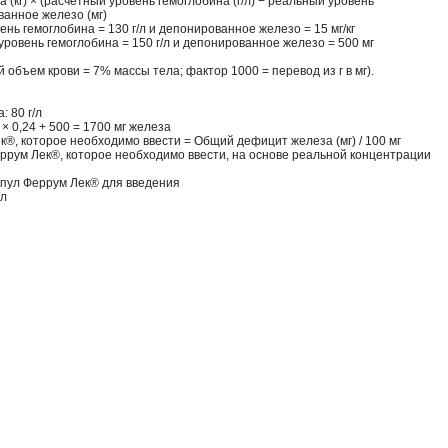
(кг) × (расчетный уровень гемоглобина (г/л) − реальный уровень
ованное железо (мг)
ень гемоглобина = 130 г/л и депонированное железо = 15 мг/кг
уровень гемоглобина = 150 г/л и депонированное железо = 500 мг
объем крови = 7% массы тела; фактор 1000 = перевод из г в мг).
 80 г/л
× 0,24 + 500 = 1700 мг железа
®, которое необходимо ввести = Общий дефицит железа (мг) / 100 мг
ррум Лек®, которое необходимо ввести, на основе реальной концентрации
мпул Феррум Лек® для введения
/л