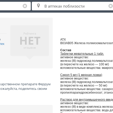
Рейтинга
НЕТ
а
АТХ
лек
B03AB05 Железа полиизомальтоза
отзывов
Состав
Таблетки жевательные 1 табл.
активное вещество:
железа (III) гидроксид полимальтоза
(в пересчете на железо — 100 мг)
вспомогательные вещества: макрого
Сироп 5 мл (1 мерная ложка)
активное вещество:
железа (III) гидроксид полимальтоза
екарственном препарате Феррум
(в пересчете на железо — 50 мг)
пожалуйста, поделитесь своим
вспомогательные вещества: сахароз
пропилпарагидроксибензоат; этанол
Раствор для внутримышечного введе
активное вещество:
железо (III) в виде комплекса железа
вспомогательные вещества: вода д