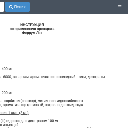
Поиск
ИНСТРУКЦИЯ
по применению препарата
Феррум Лек
т
т 400 мг
л 6000; аспартам; ароматизатор шоколадный; тальк; декстраты
т 200 мг
а; сорбитол (раствор); метилпарагидроксибензоат;
; ароматизатор кремовый; натрия гидроксид; вода.
ния 1 амп. (2 мл)
 (III) гидроксида с декстраном 100 мг
ля инъекций