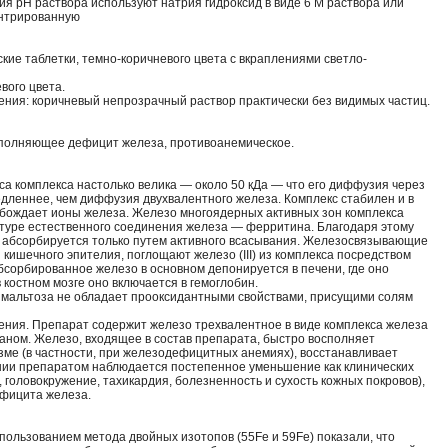
я рН раствора используют натрия гидроксид в виде 6 М раствора или
ентрированную
кие таблетки, темно-коричневого цвета с вкраплениями светло-
вого цвета.
ния: коричневый непрозрачный раствор практически без видимых частиц.
сполняющее дефицит железа, противоанемическое.
са комплекса настолько велика — около 50 кДа — что его диффузия через
едленнее, чем диффузия двухвалентного железа. Комплекс стабилен и в
обождает ионы железа. Железо многоядерных активных зон комплекса
уктуре естественного соединения железа — ферритина. Благодаря этому
а абсорбируется только путем активного всасывания. Железосвязывающие
кишечного эпителия, поглощают железо (III) из комплекса посредством
бсорбированное железо в основном депонируется в печени, где оно
костном мозге оно включается в гемоглобин.
олимальтоза не обладает прооксидантными свойствами, присущими солям
ения. Препарат содержит железо трехвалентное в виде комплекса железа
раном. Железо, входящее в состав препарата, быстро восполняет
изме (в частности, при железодефицитных анемиях), восстанавливает
нии препаратом наблюдается постепенное уменьшение как клинических
 головокружение, тахикардия, болезненность и сухость кожных покровов),
ефицита железа.
спользованием метода двойных изотопов (55Fe и 59Fe) показали, что