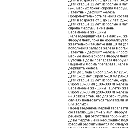
Дети в возрасте от 1 до 12 лет: 5–
Дети старше 12 лет, взрослые и ма
(2–6 мерных ложек) сиропа Феррум 
Латентный дефицит железа
Продолжительность лечения составл
Дети в возрасте от 1 до 12 лет: 2,5
Дети старше 12 лет, взрослые и мат
сиропа Феррум Лек® в день.
Беременные женщины
Железодефицитная анемия: 2–3 жев
Феррум Лек®, пока не нормализуетс
жевательной таблетке или 10 мл (2 
пополнения запасов железа в орган
Латентный дефицит железа и профи
мерные ложки) сиропа Феррум Лек® 
Суточные дозы препарата Феррум Л
Пациенты Форма препарата Желез
дефицита железа
Дети до 1 года Сироп 2,5–5 мл (25–50
Дети 1–12 лет Сироп 5–10 мл (50–10
Дети старше 12 лет, взрослые, корм
Сироп 10–30 мл (100–300 мг железа)
Беременные женщины Таблетки жеват
Сироп 20–30 мл (200–300 мг железа)
(-) В связи с тем, что для этой гр
случаях пользоваться таблетками и
В/м (только).
Перед введением первой терапевтич
составляющую 1/4–1/2 амп. Феррум 
ребенка. При отсутствии побочных 
Дозы Феррум Лек® необходимо подб
который рассчитывается по следу