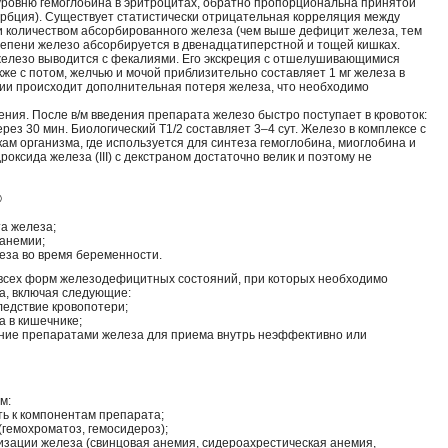
уровню гемоглобина в эритроцитах, обратно пропорциональна принятой
орбция). Существует статистически отрицательная корреляция между
и количеством абсорбированного железа (чем выше дефицит железа, тем
тепени железо абсорбируется в двенадцатиперстной и тощей кишках.
елезо выводится с фекалиями. Его экскреция с отшелушивающимися
кже с потом, желчью и мочой приблизительно составляет 1 мг железа в
ции происходит дополнительная потеря железа, что необходимо
ния. После в/м введения препарата железо быстро поступает в кровоток:
ез 30 мин. Биологический T1/2 составляет 3–4 сут. Железо в комплексе с
ам организма, где используется для синтеза гемоглобина, миоглобина и
оксида железа (III) с декстраном достаточно велик и поэтому не
®
а железа;
анемии;
за во время беременности.
е всех форм железодефицитных состояний, при которых необходимо
а, включая следующие:
едствие кровопотери;
 в кишечнике;
ение препаратами железа для приема внутрь неэффективно или
м:
ь к компонентам препарата;
(гемохроматоз, гемосидероз);
зации железа (свинцовая анемия, сидероахрестическая анемия,