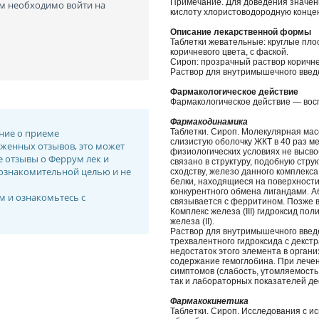
Примечание. Для доведения значени
ам необходимо войти на
кислоту хлористоводородную конц
Описание лекарственной формы
Таблетки жевательные: круглые плос
коричневого цвета, с фаской.
Сироп: прозрачный раствор коричне
Раствор для внутримышечного введе
Фармакологическое действие
Фармакологическое действие — во
Фармакодинамика
ние о приеме
Таблетки. Сироп. Молекулярная мас
слизистую оболочку ЖКТ в 40 раз м
женных отзывов, это может
физиологических условиях не высв
е отзывы о Феррум лек и
связано в структуру, подобную стр
ознакомительной целью и не
сходству, железо данного комплекс
белки, находящиеся на поверхности 
конкурентного обмена лигандами. А
м и ознакомьтесь с
связывается с ферритином. Позже в 
Комплекс железа (III) гидроксид п
железа (II).
Раствор для внутримышечного введ
трехвалентного гидроксида с декст
недостаток этого элемента в орган
содержание гемоглобина. При лече
симптомов (слабость, утомляемость,
так и лабораторных показателей д
Фармакокинетика
Таблетки. Сироп. Исследования с и