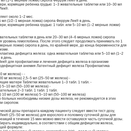
10 мл (1–2 мерные ложки) сиропа Феррум Лек® в день.
тери, кормящие ребенка грудью: 1–3 жевательные таблетки или 10–30 мл
Лек®.
яет около 1–2 мес.
–5 мл (1/2–1 мерная ложка) сиропа Феррум Лек® в день.
ери, кормящие ребенка грудью: 1 табл. или 5–10 мл (1–2 мерные ложки)
ательных таблетки в день или 20–30 мл (4–6 мерных ложек) сиропа
я уровень гемоглобина. После этого следует продолжать принимать по 1
мерные ложки) сиропа в день, по крайней мере, до конца беременности для
изме.
лактика дефицита железа: одна жевательная таблетка или 5–10 мл (1–2
в день.
ек® для профилактики и лечения дефицита железа в организме
одефицитная анемия Латентный дефицит железа Профилактика
 мг железа) - -
0 мг железа) 2,5–5 мл (25–50 мг железа) -
ящие матери Таблетки жевательные 1–3 табл. 1 табл. -
 5–10 мл (50–100 мг железа) -
ельные 2–3 табл. 1 табл. 1 табл.
 10 мл (100 мг железа) 5–10 мл (50–100 мг железа)
уппы больных необходимы низкие дозы железа, не рекомендуется в этих
ли сиропом.
еской дозы препарата каждому пациенту следует ввести тест-дозу,
Лек® (25–50 мг железа) для взрослого и половину суточной дозы для
реакций в течение 15 мин можно ввести оставшуюся часть суточной дозы.
ирать индивидуально, в соответствии с общим дефицитом железа,
ющей формуле: