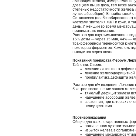
абсорбция железа, измеряемая по 
дозе (чем выше доза, тем ниже абс
степенью недостаточности железа 
лучше абсорбция). В наибольшей с
Оставшееся (неабсорбированное) ж
клетками эпителия ЖКТ и кожи, а та
день. У женщин во время менструа
принимать во внимание.
Раствор для внутримышечного введе
15% дозы — через 15 мин, 44% — чер
трансферрином переносится к клетк
некоторых ферментов. Комплекс гидр
выводится через почки.
Показания препарата Феррум Лек
Таблетки. Сироп.
лечение латентного дефицит
лечение железодефицитной 
профилактика дефицита желе
Раствор для в/м введения. Лечени
быстрое восполнение запаса желез
тяжелый дефицит железа всл
нарушение абсорбции железа
состояния, при которых леч
неосуществимо.
Противопоказания
Общие для всех лекарственных фор
повышенная чувствительност
избыток железа в организме 
нарушение механизмов утили