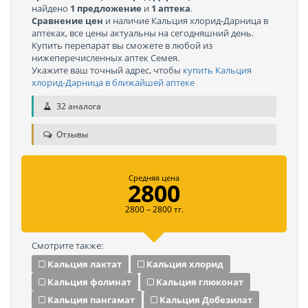
найдено
1 предложение
и
1 аптека
.
Сравнение цен
и наличие Кальция хлорид-Дарница в
аптеках, все цены актуальны на сегодняшний день.
Купить перепарат вы сможете в любой из
нижеперечисленных аптек Семея.
Укажите ваш точный адрес, чтобы
купить Кальция
хлорид-Дарница в ближайшей аптеке
32 аналога
Отзывы
Средняя цена
2800
2800 – 2800 тг.
Смотрите также:
Кальция лактат
Кальция хлорид
Кальция фолинат
Кальция глюконат
Кальция пангамат
Кальция Добезилат