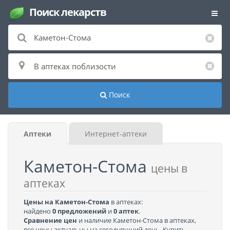
Поиск лекарств
Поиск
Аптеки
Интернет-аптеки
Каметон-Стома
цены в
аптеках
Цены на Каметон-Стома
в аптеках:
найдено
0 предложений
и
0 аптек
.
Сравнение цен
и наличие Каметон-Стома в аптеках,
все цены актуальны на сегодняшний день. Купить