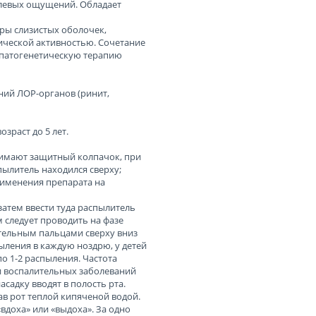
левых ощущений. Обладает
ры слизистых оболочек,
ической активностью. Сочетание
 патогенетическую терапию
ий ЛОР-органов (ринит,
зраст до 5 лет.
нимают защитный колпачок, при
пылитель находился сверху;
рименения препарата на
затем ввести туда распылитель
м следует проводить на фазе
тельным пальцами сверху вниз
ыления в каждую ноздрю, у детей
 по 1-2 распыления. Частота
пии воспалительных заболеваний
асадку вводят в полость рта.
в рот теплой кипяченой водой.
вдоха» или «выдоха». За одно