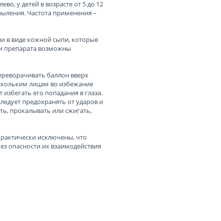
о, у детей в возрасте от 5 до 12
аспыления. Частота применения –
и в виде кожной сыпи, которые
ии препарата возможны
переворачивать баллон вверх
ескольким лицам во избежание
избегать его попадания в глаза.
ледует предохранять от ударов и
ть, прокалывать или сжигать,
рактически исключены, что
ез опасности их взаимодействия