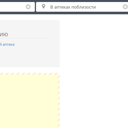
нию
й аптеке