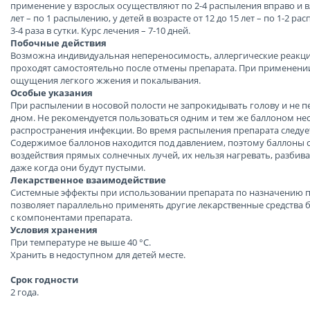
применение у взрослых осуществляют по 2-4 распыления вправо и влев
лет – по 1 распылению, у детей в возрасте от 12 до 15 лет – по 1-2 р
3-4 раза в сутки. Курс лечения – 7-10 дней.
Побочные действия
Возможна индивидуальная непереносимость, аллергические реакци
проходят самостоятельно после отмены препарата. При применен
ощущения легкого жжения и покалывания.
Особые указания
При распылении в носовой полости не запрокидывать голову и не 
дном. Не рекомендуется пользоваться одним и тем же баллоном н
распространения инфекции. Во время распыления препарата следует 
Содержимое баллонов находится под давлением, поэтому баллоны с
воздействия прямых солнечных лучей, их нельзя нагревать, разбива
даже когда они будут пустыми.
Лекарственное взаимодействие
Системные эффекты при использовании препарата по назначению п
позволяет параллельно применять другие лекарственные средства б
с компонентами препарата.
Условия хранения
При температуре не выше 40 °C.
Хранить в недоступном для детей месте.
Срок годности
2 года.