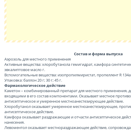
Состав и форма выпуска
Аэрозоль для местного применения
Активные вещества: хлоробутанола гемигидрат, камфора синтетичес
эвкалиптовое масло г.
Вспомогательные вещества: изопропилмиристат, пропеллент R 134а (1
Упаковка: баллон 20 г; 30 г; 45 г.
Фармакологическое действие
Каметон – комбинированный препарат для местного применения, д
входящими в его состав компонентами. Оказывает местное против
антисептическое и умеренное местноанестезирующее действие.
Хлоробутанол оказывает умеренное местноанестезирующее, проти
антисептическое действие.
Камфора оказывает раздражающее и отчасти антисептическое действ
нанесения.
Левоментол оказывает местнораздражающее действие, сопровожд