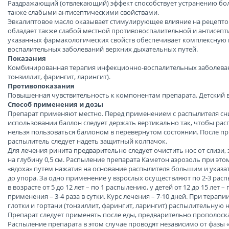
Раздражающий (отвлекающий) эффект способствует устранению бо
также слабыми антисептическими свойствами.
Эвкалиптовое масло оказывает стимулирующее влияние на рецепто
обладает также слабой местной противовоспалительной и антисепт
указанных фармакологических свойств обеспечивает комплексную
воспалительных заболеваний верхних дыхательных путей.
Показания
Комбинированная терапия инфекционно-воспалительных заболеван
тонзиллит, фарингит, ларингит).
Противопоказания
Повышенная чувствительность к компонентам препарата. Детский во
Способ применения и дозы
Препарат применяют местно. Перед применением с распылителя с
использовании баллон следует держать вертикально так, чтобы рас
нельзя пользоваться баллоном в перевернутом состоянии. После п
распылитель следует надеть защитный колпачок.
Для лечения ринита предварительно следует очистить нос от слизи, 
на глубину 0,5 см. Распыление препарата Каметон аэрозоль при это
«вдоха» путем нажатия на основание распылителя большим и указа
до упора. За одно применение у взрослых осуществляют по 2-3 расп
в возрасте от 5 до 12 лет – по 1 распылению, у детей от 12 до 15 лет –
применения – 3-4 раза в сутки. Курс лечения – 7-10 дней. При тера
глотки и гортани (тонзиллит, фарингит, ларингит) распылительную н
Препарат следует применять после еды, предварительно прополоска
Распыление препарата в этом случае проводят независимо от фазы «