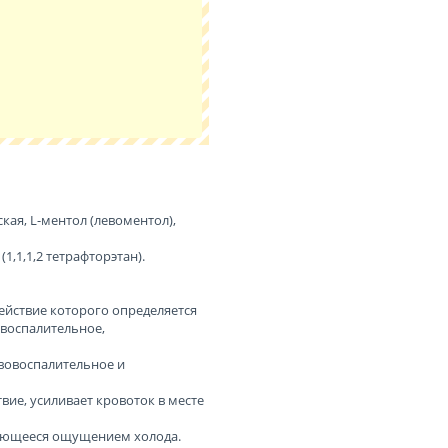
кая, L-ментол (левоментол),
,1,1,2 тетрафторэтан).
ействие которого определяется
овоспалительное,
вовоспалительное и
ие, усиливает кровоток в месте
ающееся ощущением холода.