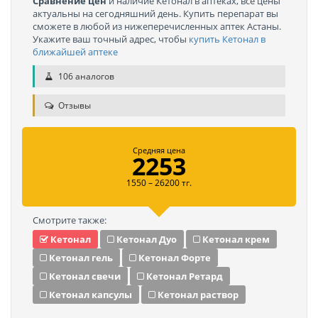
Сравнение цен
и наличие Кетонал в аптеках, все цены
актуальны на сегодняшний день. Купить перепарат вы
сможете в любой из нижеперечисленных аптек Астаны.
Укажите ваш точный адрес, чтобы
купить Кетонал в
ближайшей аптеке
106 аналогов
Отзывы
Средняя цена
2253
1550 – 26200 тг.
Смотрите также:
Кетонал
Кетонал Дуо
Кетонал крем
Кетонал гель
Кетонал Форте
Кетонал свечи
Кетонал Ретард
Кетонал капсулы
Кетонал раствор