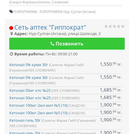
(Сандоз Фармасьютикалс, Словения)
EUROPHARMA
EUROPHARMA Нур-Султан (Астана)
Сеть аптек "Гиппократ"
Адрес:
Нур-Султан (Астана)
,
улица Шалкоде, 3
Позвонить
Время работы:
Пн-Вс: 09:00-21:00
1,550
00
.
тг.
Кетонал 5% крем 30г
(Салютас Фарма ГмбХ
(Германия)/ЛЕК СЛОВЕНИЯ/)
1,550
00
.
тг.
Кетонал 5% крем 30г
(Салютас Фарма ГмбХ
(Германия)/ЛЕК СЛОВЕНИЯ/)
1,685
00
.
тг.
Кетонал 50мг кпс №25
(ЛЕК СЛОВЕНИЯ/)
1,685
00
.
тг.
Кетонал 50мг кпс №25
(ЛЕК СЛОВЕНИЯ/)
1,900
00
.
тг.
Кетонал 100мг-2мл амп №5 (10)
(САНДОЗ/)
1,900
00
.
тг.
Кетонал 100мг-2мл амп №5 (10)
(САНДОЗ/)
1,900
00
.
тг.
Кетонал гель 50г
(Салютас Фарма ГмбХ (Германия)/
ЛЕК СЛОВЕНИЯ/)
1,900
00
.
тг.
Кетонал гель 50г
(Салютас Фарма ГмбХ (Германия)/