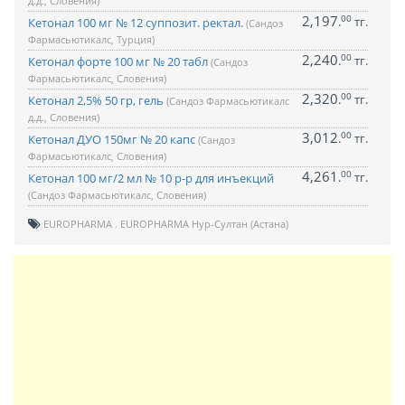
д.д., Словения)
2,197
00
.
тг.
Кетонал 100 мг № 12 суппозит. ректал.
(Сандоз
Фармасьютикалс, Турция)
2,240
00
.
тг.
Кетонал форте 100 мг № 20 табл
(Сандоз
Фармасьютикалс, Словения)
2,320
00
.
тг.
Кетонал 2,5% 50 гр, гель
(Сандоз Фармасьютикалс
д.д., Словения)
3,012
00
.
тг.
Кетонал ДУО 150мг № 20 капс
(Сандоз
Фармасьютикалс, Словения)
4,261
00
.
тг.
Кетонал 100 мг/2 мл № 10 р-р для инъекций
(Сандоз Фармасьютикалс, Словения)
EUROPHARMA
EUROPHARMA Нур-Султан (Астана)