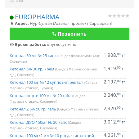
(Астана)
EUROPHARMA
Адрес:
Нур-Султан (Астана)
,
проспект Сарыарка 3
Позвонить
Время работы:
круглосуточно
1,908
00
.
тг.
Кетонал 50 мг № 25 капс
(Сандоз Фармасьютикалс,
Словения)
1,919
00
.
тг.
Кетонал 5% 30 гр, крем
(Сандоз Фармасьютикалс
д.д., Словения)
2,197
00
.
тг.
Кетонал 100 мг № 12 суппозит. ректал.
(Сандоз
Фармасьютикалс, Турция)
2,240
00
.
тг.
Кетонал форте 100 мг № 20 табл
(Сандоз
Фармасьютикалс, Словения)
2,320
00
.
тг.
Кетонал 2,5% 50 гр, гель
(Сандоз Фармасьютикалс
д.д., Словения)
3,012
00
.
тг.
Кетонал ДУО 150мг № 20 капс
(Сандоз
Фармасьютикалс, Словения)
4,261
00
.
тг.
Кетонал 100 мг/2 мл № 10 р-р для инъекций