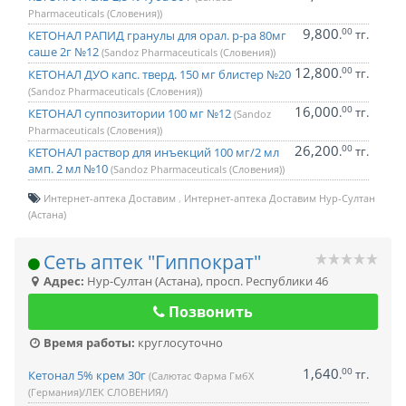
Pharmaceuticals (Словения))
9,800
00
.
тг.
КЕТОНАЛ РАПИД гранулы для орал. р-ра 80мг
саше 2г №12
(Sandoz Pharmaceuticals (Словения))
12,800
00
.
тг.
КЕТОНАЛ ДУО капс. тверд. 150 мг блистер №20
(Sandoz Pharmaceuticals (Словения))
16,000
00
.
тг.
КЕТОНАЛ суппозитории 100 мг №12
(Sandoz
Pharmaceuticals (Словения))
26,200
00
.
тг.
КЕТОНАЛ раствор для инъекций 100 мг/2 мл
амп. 2 мл №10
(Sandoz Pharmaceuticals (Словения))
Интернет-аптека Доставим
Интернет-аптека Доставим Нур-Султан
(Астана)
Сеть аптек "Гиппократ"
Адрес:
Нур-Султан (Астана)
,
просп. Республики 46
Позвонить
Время работы:
круглосуточно
1,640
00
.
тг.
Кетонал 5% крем 30г
(Салютас Фарма ГмбХ
(Германия)/ЛЕК СЛОВЕНИЯ/)