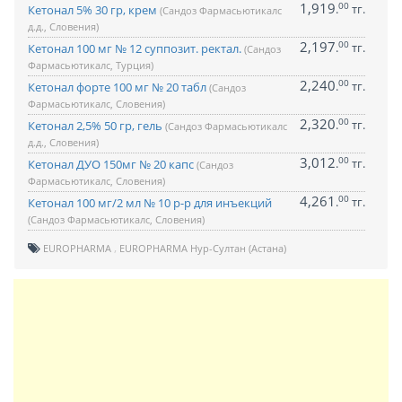
1,919
00
.
тг.
Кетонал 5% 30 гр, крем
(Сандоз Фармасьютикалс
д.д., Словения)
2,197
00
.
тг.
Кетонал 100 мг № 12 суппозит. ректал.
(Сандоз
Фармасьютикалс, Турция)
2,240
00
.
тг.
Кетонал форте 100 мг № 20 табл
(Сандоз
Фармасьютикалс, Словения)
2,320
00
.
тг.
Кетонал 2,5% 50 гр, гель
(Сандоз Фармасьютикалс
д.д., Словения)
3,012
00
.
тг.
Кетонал ДУО 150мг № 20 капс
(Сандоз
Фармасьютикалс, Словения)
4,261
00
.
тг.
Кетонал 100 мг/2 мл № 10 р-р для инъекций
(Сандоз Фармасьютикалс, Словения)
EUROPHARMA
EUROPHARMA Нур-Султан (Астана)