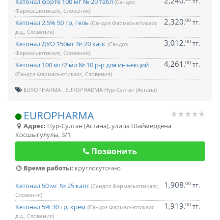
2,240
.
тг.
Кетонал форте 100 мг № 20 табл
(Сандоз
Фармасьютикалс, Словения)
2,320
00
.
тг.
Кетонал 2,5% 50 гр, гель
(Сандоз Фармасьютикалс
д.д., Словения)
3,012
00
.
тг.
Кетонал ДУО 150мг № 20 капс
(Сандоз
Фармасьютикалс, Словения)
4,261
00
.
тг.
Кетонал 100 мг/2 мл № 10 р-р для инъекций
(Сандоз Фармасьютикалс, Словения)
EUROPHARMA
EUROPHARMA Нур-Султан (Астана)
EUROPHARMA
Адрес:
Нур-Султан (Астана)
,
улица Шаймердена
Косшыгулулы, 3/1
Позвонить
Время работы:
круглосуточно
1,908
00
.
тг.
Кетонал 50 мг № 25 капс
(Сандоз Фармасьютикалс,
Словения)
1,919
00
.
тг.
Кетонал 5% 30 гр, крем
(Сандоз Фармасьютикалс
д.д., Словения)