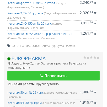
2,240
00
.
тг.
Кетонал форте 100 мг № 20 табл
(Сандоз
Фармасьютикалс, Словения)
2,320
00
.
тг.
Кетонал 2,5% 50 гр, гель
(Сандоз Фармасьютикалс
д.д., Словения)
3,012
00
.
тг.
Кетонал ДУО 150мг № 20 капс
(Сандоз
Фармасьютикалс, Словения)
4,261
00
.
тг.
Кетонал 100 мг/2 мл № 10 р-р для инъекций
(Сандоз Фармасьютикалс, Словения)
EUROPHARMA
EUROPHARMA Нур-Султан (Астана)
EUROPHARMA
Адрес:
Нур-Султан (Астана)
,
проспект Бауыржана
Момышулы, 16
Позвонить
Время работы:
круглосуточно
1,908
00
.
тг.
Кетонал 50 мг № 25 капс
(Сандоз Фармасьютикалс,
Словения)
1,919
00
.
тг.
Кетонал 5% 30 гр, крем
(Сандоз Фармасьютикалс