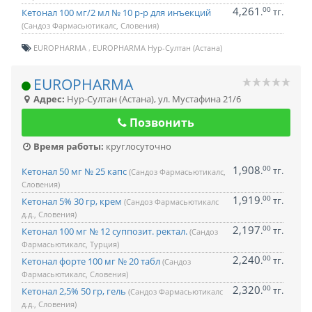
4,261
00
.
тг.
Кетонал 100 мг/2 мл № 10 р-р для инъекций
(Сандоз Фармасьютикалс, Словения)
EUROPHARMA
EUROPHARMA Нур-Султан (Астана)
EUROPHARMA
Адрес:
Нур-Султан (Астана)
,
ул. Мустафина 21/6
Позвонить
Время работы:
круглосуточно
1,908
00
.
тг.
Кетонал 50 мг № 25 капс
(Сандоз Фармасьютикалс,
Словения)
1,919
00
.
тг.
Кетонал 5% 30 гр, крем
(Сандоз Фармасьютикалс
д.д., Словения)
2,197
00
.
тг.
Кетонал 100 мг № 12 суппозит. ректал.
(Сандоз
Фармасьютикалс, Турция)
2,240
00
.
тг.
Кетонал форте 100 мг № 20 табл
(Сандоз
Фармасьютикалс, Словения)
2,320
00
.
тг.
Кетонал 2,5% 50 гр, гель
(Сандоз Фармасьютикалс
д.д., Словения)