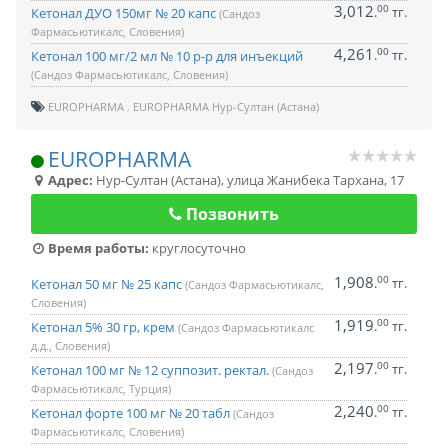
3,012
00
.
тг.
Кетонал ДУО 150мг № 20 капс
(Сандоз
Фармасьютикалс, Словения)
4,261
00
.
тг.
Кетонал 100 мг/2 мл № 10 р-р для инъекций
(Сандоз Фармасьютикалс, Словения)
EUROPHARMA
EUROPHARMA Нур-Султан (Астана)
EUROPHARMA
Адрес:
Нур-Султан (Астана)
,
улица Жанибека Тархана, 17
Позвонить
Время работы:
круглосуточно
1,908
00
.
тг.
Кетонал 50 мг № 25 капс
(Сандоз Фармасьютикалс,
Словения)
1,919
00
.
тг.
Кетонал 5% 30 гр, крем
(Сандоз Фармасьютикалс
д.д., Словения)
2,197
00
.
тг.
Кетонал 100 мг № 12 суппозит. ректал.
(Сандоз
Фармасьютикалс, Турция)
2,240
00
.
тг.
Кетонал форте 100 мг № 20 табл
(Сандоз
Фармасьютикалс, Словения)