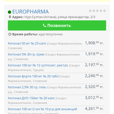
EUROPHARMA
Адрес:
Нур-Султан (Астана)
,
улица Армандастар, 2/3
Позвонить
Время работы:
круглосуточно
1,908
00
.
тг.
Кетонал 50 мг № 25 капс
(Сандоз Фармасьютикалс,
Словения)
1,919
00
.
тг.
Кетонал 5% 30 гр, крем
(Сандоз Фармасьютикалс
д.д., Словения)
2,197
00
.
тг.
Кетонал 100 мг № 12 суппозит. ректал.
(Сандоз
Фармасьютикалс, Турция)
2,240
00
.
тг.
Кетонал форте 100 мг № 20 табл
(Сандоз
Фармасьютикалс, Словения)
2,320
00
.
тг.
Кетонал 2,5% 50 гр, гель
(Сандоз Фармасьютикалс
д.д., Словения)
3,012
00
.
тг.
Кетонал ДУО 150мг № 20 капс
(Сандоз
Фармасьютикалс, Словения)
4,261
00
.
тг.
Кетонал 100 мг/2 мл № 10 р-р для инъекций
(Сандоз Фармасьютикалс, Словения)