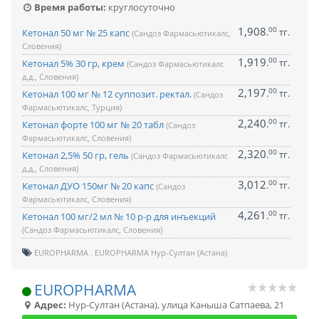
Время работы:
круглосуточно
1,908
00
.
тг.
Кетонал 50 мг № 25 капс
(Сандоз Фармасьютикалс,
Словения)
1,919
00
.
тг.
Кетонал 5% 30 гр, крем
(Сандоз Фармасьютикалс
д.д., Словения)
2,197
00
.
тг.
Кетонал 100 мг № 12 суппозит. ректал.
(Сандоз
Фармасьютикалс, Турция)
2,240
00
.
тг.
Кетонал форте 100 мг № 20 табл
(Сандоз
Фармасьютикалс, Словения)
2,320
00
.
тг.
Кетонал 2,5% 50 гр, гель
(Сандоз Фармасьютикалс
д.д., Словения)
3,012
00
.
тг.
Кетонал ДУО 150мг № 20 капс
(Сандоз
Фармасьютикалс, Словения)
4,261
00
.
тг.
Кетонал 100 мг/2 мл № 10 р-р для инъекций
(Сандоз Фармасьютикалс, Словения)
EUROPHARMA
EUROPHARMA Нур-Султан (Астана)
EUROPHARMA
Адрес:
Нур-Султан (Астана)
,
улица Каныша Сатпаева, 21