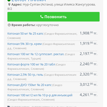
Адрес:
Нур-Султан (Астана)
,
улица Илияса Жансугурова,
8/2
Позвонить
Время работы:
круглосуточно
1,908
00
.
тг.
Кетонал 50 мг № 25 капс
(Сандоз Фармасьютикалс,
Словения)
1,919
00
.
тг.
Кетонал 5% 30 гр, крем
(Сандоз Фармасьютикалс
д.д., Словения)
2,197
00
.
тг.
Кетонал 100 мг № 12 суппозит. ректал.
(Сандоз
Фармасьютикалс, Турция)
2,240
00
.
тг.
Кетонал форте 100 мг № 20 табл
(Сандоз
Фармасьютикалс, Словения)
2,320
00
.
тг.
Кетонал 2,5% 50 гр, гель
(Сандоз Фармасьютикалс
д.д., Словения)
3,012
00
.
тг.
Кетонал ДУО 150мг № 20 капс
(Сандоз
Фармасьютикалс, Словения)
4,261
00
.
тг.
Кетонал 100 мг/2 мл № 10 р-р для инъекций
(Сандоз Фармасьютикалс, Словения)