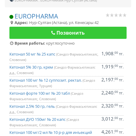
EUROPHARMA
EUROPHARMA Нур-Султан (Астана)
EUROPHARMA
Адрес:
Нур-Султан (Астана)
,
ул. Кенесары 42
Позвонить
Время работы:
круглосуточно
1,908
00
.
тг.
Кетонал 50 мг № 25 капс
(Сандоз Фармасьютикалс,
Словения)
1,919
00
.
тг.
Кетонал 5% 30 гр, крем
(Сандоз Фармасьютикалс
д.д., Словения)
2,197
00
.
тг.
Кетонал 100 мг № 12 суппозит. ректал.
(Сандоз
Фармасьютикалс, Турция)
2,240
00
.
тг.
Кетонал форте 100 мг № 20 табл
(Сандоз
Фармасьютикалс, Словения)
2,320
00
.
тг.
Кетонал 2,5% 50 гр, гель
(Сандоз Фармасьютикалс
д.д., Словения)
3,012
00
.
тг.
Кетонал ДУО 150мг № 20 капс
(Сандоз
Фармасьютикалс, Словения)
4,261
00
.
тг.
Кетонал 100 мг/2 мл № 10 р-р для инъекций