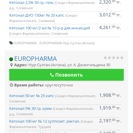
2,320
00
.
тг.
Кетонал 2,5% 50 гр, гель
(Сандоз Фармасьютикалс
д.д., Словения)
3,012
00
.
тг.
Кетонал ДУО 150мг № 20 капс
(Сандоз
Фармасьютикалс, Словения)
4,261
00
.
тг.
Кетонал 100 мг/2 мл № 10 р-р для инъекций
(Сандоз Фармасьютикалс, Словения)
EUROPHARMA
EUROPHARMA Нур-Султан (Астана)
EUROPHARMA
Адрес:
Нур-Султан (Астана)
,
ул. А. Джангильдина 30
Позвонить
Время работы:
круглосуточно
1,908
00
.
тг.
Кетонал 50 мг № 25 капс
(Сандоз Фармасьютикалс,
Словения)
1,919
00
.
тг.
Кетонал 5% 30 гр, крем
(Сандоз Фармасьютикалс
д.д., Словения)
2,197
00
.
тг.
Кетонал 100 мг № 12 суппозит. ректал.
(Сандоз
Фармасьютикалс, Турция)
00