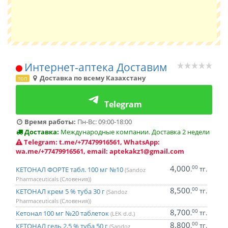
Интернет-аптека Доставим
Доставка по всему Казахстану
топ
Telegram
Время работы:
Пн-Вс: 09:00-18:00
Доставка:
Международные компании. Доставка 2 недели
Telegram: t.me/+77479916561, WhatsApp:
wa.me/+77479916561, email: aptekakz1@gmail.com
4,000
00
.
тг.
КЕТОНАЛ ФОРТЕ табл. 100 мг №10
(Sandoz
Pharmaceuticals (Словения))
8,500
00
.
тг.
КЕТОНАЛ крем 5 % туба 30 г
(Sandoz
Pharmaceuticals (Словения))
8,700
00
.
тг.
Кетонал 100 мг №20 таблеток
(LEK d.d.)
8,800
00
.
тг.
КЕТОНАЛ гель 2,5 % туба 50 г
(Sandoz