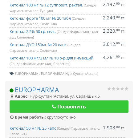
2,197
00
.
тг.
Кетонал 100 мг № 12 суппозит. ректал.
(Сандоз
Фармасьютикалс, Турция)
2,240
00
.
тг.
Кетонал форте 100 мг № 20 табл
(Сандоз
Фармасьютикалс, Словения)
2,320
00
.
тг.
Кетонал 2,5% 50 гр, гель
(Сандоз Фармасьютикалс
д.д., Словения)
3,012
00
.
тг.
Кетонал ДУО 150мг № 20 капс
(Сандоз
Фармасьютикалс, Словения)
4,261
00
.
тг.
Кетонал 100 мг/2 мл № 10 р-р для инъекций
(Сандоз Фармасьютикалс, Словения)
EUROPHARMA
EUROPHARMA Нур-Султан (Астана)
EUROPHARMA
Адрес:
Нур-Султан (Астана)
,
ул. Сарайшык 5
Позвонить
Время работы:
круглосуточно
1,908
00
.
тг.
Кетонал 50 мг № 25 капс
(Сандоз Фармасьютикалс,
Словения)