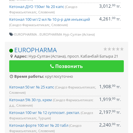
3,012
00
.
тг.
Кетонал ДУО 150мг № 20 капс
(Сандоз
Фармасьютикалс, Словения)
4,261
00
.
тг.
Кетонал 100 мг/2 мл № 10 р-р для инъекций
(Сандоз Фармасьютикалс, Словения)
EUROPHARMA
EUROPHARMA Нур-Султан (Астана)
EUROPHARMA
Адрес:
Нур-Султан (Астана)
,
просп. Кабанбай Батыра 21
Позвонить
Время работы:
круглосуточно
1,908
00
.
тг.
Кетонал 50 мг № 25 капс
(Сандоз Фармасьютикалс,
Словения)
1,919
00
.
тг.
Кетонал 5% 30 гр, крем
(Сандоз Фармасьютикалс
д.д., Словения)
2,197
00
.
тг.
Кетонал 100 мг № 12 суппозит. ректал.
(Сандоз
Фармасьютикалс, Турция)
2,240
00
.
тг.
Кетонал форте 100 мг № 20 табл
(Сандоз
Фармасьютикалс, Словения)