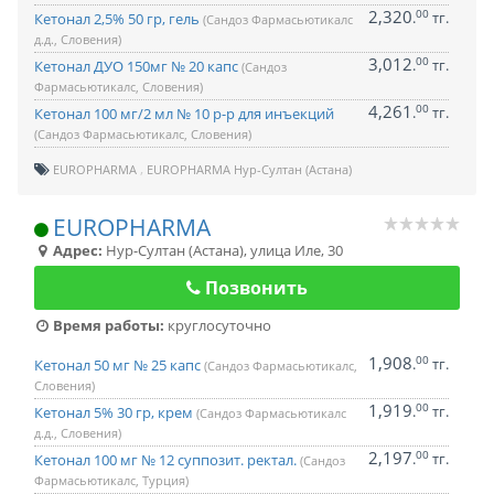
2,320
00
.
тг.
Кетонал 2,5% 50 гр, гель
(Сандоз Фармасьютикалс
д.д., Словения)
3,012
00
.
тг.
Кетонал ДУО 150мг № 20 капс
(Сандоз
Фармасьютикалс, Словения)
4,261
00
.
тг.
Кетонал 100 мг/2 мл № 10 р-р для инъекций
(Сандоз Фармасьютикалс, Словения)
EUROPHARMA
EUROPHARMA Нур-Султан (Астана)
EUROPHARMA
Адрес:
Нур-Султан (Астана)
,
улица Иле, 30
Позвонить
Время работы:
круглосуточно
1,908
00
.
тг.
Кетонал 50 мг № 25 капс
(Сандоз Фармасьютикалс,
Словения)
1,919
00
.
тг.
Кетонал 5% 30 гр, крем
(Сандоз Фармасьютикалс
д.д., Словения)
2,197
00
.
тг.
Кетонал 100 мг № 12 суппозит. ректал.
(Сандоз
Фармасьютикалс, Турция)