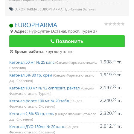
EUROPHARMA
EUROPHARMA Нур-Султан (Астана)
EUROPHARMA
Адрес:
Нур-Султан (Астана)
,
просп. Туран 37
Позвонить
Время работы:
круглосуточно
1,908
00
.
тг.
Кетонал 50 мг № 25 капс
(Сандоз Фармасьютикалс,
Словения)
1,919
00
.
тг.
Кетонал 5% 30 гр, крем
(Сандоз Фармасьютикалс
д.д., Словения)
2,197
00
.
тг.
Кетонал 100 мг № 12 суппозит. ректал.
(Сандоз
Фармасьютикалс, Турция)
2,240
00
.
тг.
Кетонал форте 100 мг № 20 табл
(Сандоз
Фармасьютикалс, Словения)
2,320
00
.
тг.
Кетонал 2,5% 50 гр, гель
(Сандоз Фармасьютикалс
д.д., Словения)
3,012
00
.
тг.
Кетонал ДУО 150мг № 20 капс
(Сандоз
Фармасьютикалс, Словения)