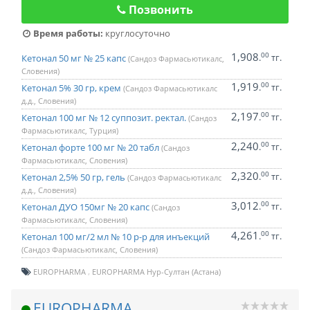
Позвонить
Время работы:
круглосуточно
1,908
00
.
тг.
Кетонал 50 мг № 25 капс
(Сандоз Фармасьютикалс,
Словения)
1,919
00
.
тг.
Кетонал 5% 30 гр, крем
(Сандоз Фармасьютикалс
д.д., Словения)
2,197
00
.
тг.
Кетонал 100 мг № 12 суппозит. ректал.
(Сандоз
Фармасьютикалс, Турция)
2,240
00
.
тг.
Кетонал форте 100 мг № 20 табл
(Сандоз
Фармасьютикалс, Словения)
2,320
00
.
тг.
Кетонал 2,5% 50 гр, гель
(Сандоз Фармасьютикалс
д.д., Словения)
3,012
00
.
тг.
Кетонал ДУО 150мг № 20 капс
(Сандоз
Фармасьютикалс, Словения)
4,261
00
.
тг.
Кетонал 100 мг/2 мл № 10 р-р для инъекций
(Сандоз Фармасьютикалс, Словения)
EUROPHARMA
EUROPHARMA Нур-Султан (Астана)
EUROPHARMA