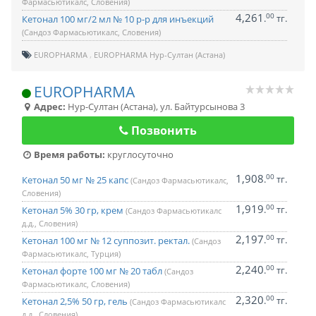
Фармасьютикалс, Словения)
4,261
00
.
тг.
Кетонал 100 мг/2 мл № 10 р-р для инъекций
(Сандоз Фармасьютикалс, Словения)
EUROPHARMA
EUROPHARMA Нур-Султан (Астана)
EUROPHARMA
Адрес:
Нур-Султан (Астана)
,
ул. Байтурсынова 3
Позвонить
Время работы:
круглосуточно
1,908
00
.
тг.
Кетонал 50 мг № 25 капс
(Сандоз Фармасьютикалс,
Словения)
1,919
00
.
тг.
Кетонал 5% 30 гр, крем
(Сандоз Фармасьютикалс
д.д., Словения)
2,197
00
.
тг.
Кетонал 100 мг № 12 суппозит. ректал.
(Сандоз
Фармасьютикалс, Турция)
2,240
00
.
тг.
Кетонал форте 100 мг № 20 табл
(Сандоз
Фармасьютикалс, Словения)
2,320
00
.
тг.
Кетонал 2,5% 50 гр, гель
(Сандоз Фармасьютикалс
д.д., Словения)