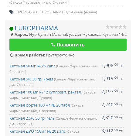
(Сандоз Фармасьютикалс, Словения)
EUROPHARMA
EUROPHARMA Нур-Султан (Астана)
EUROPHARMA
Адрес:
Нур-Султан (Астана)
,
ул. Динмухамеда Кунаева 14/2
Позвонить
Время работы:
круглосуточно
1,908
00
.
тг.
Кетонал 50 мг № 25 капс
(Сандоз Фармасьютикалс,
Словения)
1,919
00
.
тг.
Кетонал 5% 30 гр, крем
(Сандоз Фармасьютикалс
д.д., Словения)
2,197
00
.
тг.
Кетонал 100 мг № 12 суппозит. ректал.
(Сандоз
Фармасьютикалс, Турция)
2,240
00
.
тг.
Кетонал форте 100 мг № 20 табл
(Сандоз
Фармасьютикалс, Словения)
2,320
00
.
тг.
Кетонал 2,5% 50 гр, гель
(Сандоз Фармасьютикалс
д.д., Словения)
3,012
00
.
тг.
Кетонал ДУО 150мг № 20 капс
(Сандоз