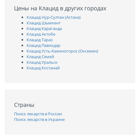
Цены на Клацид в других городах
Клацид Нур-Султан (Астана)
Клацид Шымкент
Клацид Караганда
Клацид Актобе
Клацид Тараз
Клацид Павлодар
Клацид Усть-Каменогорск (Оксемен)
Клацид Семей
Клацид Уральск
Клацид Костанай
Страны
Поиск лекарств в России
Поиск лекарств в Украине