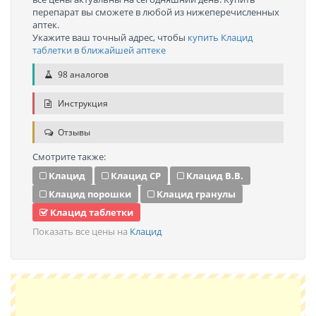
перепарат вы сможете в любой из нижеперечисленных
аптек.
Укажите ваш точный адрес, чтобы
купить Клацид
таблетки в ближайшей аптеке
98 аналогов
Инструкция
Отзывы
Смотрите также:
Клацид
Клацид СР
Клацид В.В.
Клацид порошки
Клацид гранулы
Клацид таблетки
Показать все цены на
Клацид