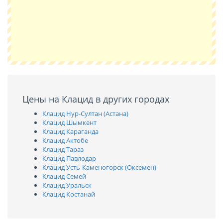
Цены на Клацид в других городах
Клацид Нур-Султан (Астана)
Клацид Шымкент
Клацид Караганда
Клацид Актобе
Клацид Тараз
Клацид Павлодар
Клацид Усть-Каменогорск (Оксемен)
Клацид Семей
Клацид Уральск
Клацид Костанай