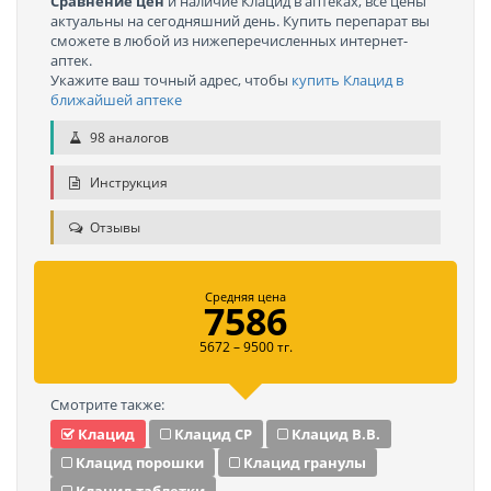
Сравнение цен
и наличие Клацид в аптеках, все цены
актуальны на сегодняшний день. Купить перепарат вы
сможете в любой из нижеперечисленных интернет-
аптек.
Укажите ваш точный адрес, чтобы
купить Клацид в
ближайшей аптеке
98 аналогов
Инструкция
Отзывы
Средняя цена
7586
5672 – 9500 тг.
Смотрите также:
Клацид
Клацид СР
Клацид В.В.
Клацид порошки
Клацид гранулы