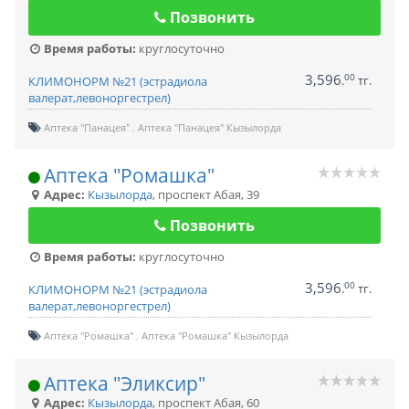
Позвонить
Время работы:
круглосуточно
3,596
00
.
тг.
КЛИМОНОРМ №21 (эстрадиола
валерат,левоноргестрел)
Аптека "Панацея"
Аптека "Панацея" Кызылорда
Аптека "Ромашка"
Адрес:
Кызылорда
,
проспект Абая, 39
Позвонить
Время работы:
круглосуточно
3,596
00
.
тг.
КЛИМОНОРМ №21 (эстрадиола
валерат,левоноргестрел)
Аптека "Ромашка"
Аптека "Ромашка" Кызылорда
Аптека "Эликсир"
Адрес:
Кызылорда
,
проспект Абая, 60