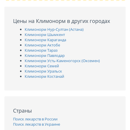
Цены на Климонорм в других городах
Климонорм Нур-Султан (Астана)
Климонорм Шымкент
Климонорм Караганда
Климонорм Актобе
Климонорм Тараз
Климонорм Павлодар
Климонорм Усть-Каменогорск (Оксемен)
Климонорм Семей
Климонорм Уральск
Климонорм Костанай
Страны
Поиск лекарств в России
Поиск лекарств в Украине