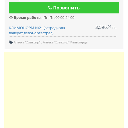
Позвонить
Время работы:
Пн-Пт: 00:00-24:00
3,596
00
.
тг.
КЛИМОНОРМ №21 (эстрадиола
валерат,левоноргестрел)
Аптека "Эликсир"
Аптека "Эликсир" Кызылорда