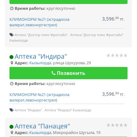
Время работы:
круглосуточно
3,596
00
.
тг.
КЛИМОНОРМ №21 (эстрадиола
валерат,левоноргестрел)
Аптека "Доктор плюс Фристайл"
Аптека "Доктор плюс Фристайл"
Кызылорда
Аптека "Индира"
Адрес:
Кызылорда
,
улица Шукурова, 29
Позвонить
Время работы:
круглосуточно
3,596
00
.
тг.
КЛИМОНОРМ №21 (эстрадиола
валерат,левоноргестрел)
Аптека "Индира"
Аптека "Индира" Кызылорда
Аптека "Панацея"
Адрес:
Кызылорда
,
Микрорайон Шугыла, 19