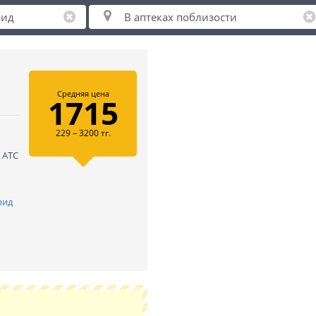
Средняя цена
1715
229 – 3200 тг.
 АТС
рид