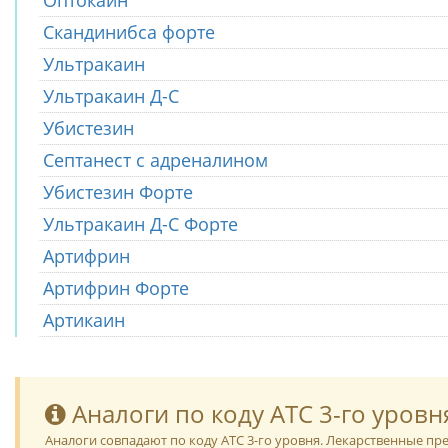
Оптокаин
Скандинибса форте
Ультракаин
Ультракаин Д-С
Убистезин
Септанест с адреналином
Убистезин Форте
Ультракаин Д-С Форте
Артифрин
Артифрин Форте
Артикаин
Аналоги по коду ATC 3-го уровн
Аналоги совпадают по коду ATC 3-го уровня. Лекарственные п