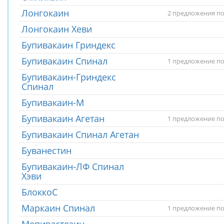
Лонгокаин
2 предложения по
Лонгокаин Хеви
Бупивакаин Гриндекс
Бупивакаин Спинал
1 предложение по
Бупивакаин-Гриндекс
Спинал
Бупивакаин-М
Бупивакаин Агетан
1 предложение по
Бупивакаин Спинал Агетан
Буванестин
Бупивакаин-ЛФ Спинал
Хэви
БлоккоС
Маркаин Спинал
1 предложение по