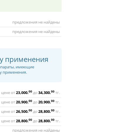
предложения не найдены
предложения не найдены
бу применения
репараты, имеющие
бу применения.
00
00
 цене от
23,000
.
до
34,300
.
тг.
00
00
 цене от
20,900
.
до
20,900
.
тг.
00
00
 цене от
26,500
.
до
28,800
.
тг.
00
00
 цене от
28,800
.
до
28,800
.
тг.
предложения не найдены