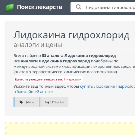
Поиск лекарств
Лидокаина гидрохлорид
аналоги и цены
Всего найдено
53 аналога Лидокаина гидрохлорид
Все
аналоги Лидокаина гидрохлорид
подобраны по
международной системе классификации лекарственных средств
(анатомо-терапевтическо-химическая классификация).
Действующие вещества:
Лидокаин
Укажите ваш точный адрес, чтобы
купить Лидокаина гидрохло
в ближайшей аптеке
Цены
Отзывы