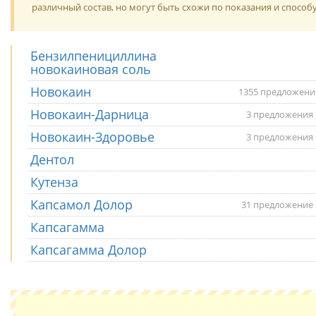
различный состав, но могут быть схожи по показания и способ
Бензилпенициллина
новокаиновая соль
Новокаин
1355 предложени
Новокаин-Дарница
3 предложения 
Новокаин-Здоровье
3 предложения 
Дентол
Кутенза
Капсамол Долор
31 предложение 
Капсагамма
Капсагамма Долор