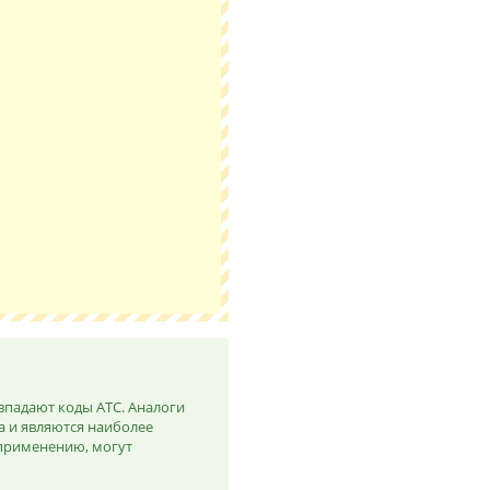
впадают коды ATC. Аналоги
а и являются наиболее
 применению, могут