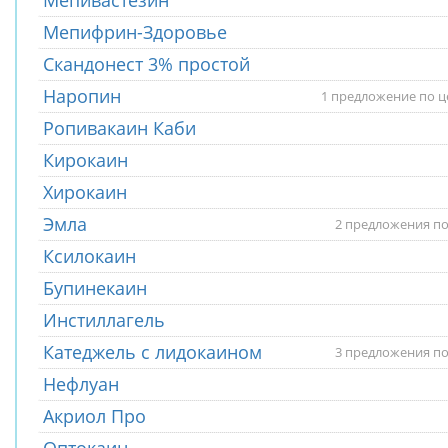
Мепивастезин
Мепифрин-Здоровье
Скандонест 3% простой
Наропин
1 предложение по ц
Ропивакаин Каби
Кирокаин
Хирокаин
Эмла
2 предложения по
Ксилокаин
Бупинекаин
Инстиллагель
Катеджель с лидокаином
3 предложения по
Нефлуан
Акриол Про