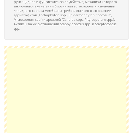
фунгицидное и фунгистатическое действие, механизм которого
заключается в угнетении биосинтеза эргостерола и изменении
липидного состава мембраны грибов. Активен в отношении
дерматофитов (Trichophyton spp., Epidermophyton floccosum,
Microsporum spp.) и дрожжей (Candida spp., Pityrosporum spp.).
Активен также в отношении Staphylococcus spp. и Streptococcus
spp.