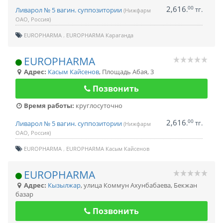
2,616
00
.
тг.
Ливарол № 5 вагин. суппозитории
(Нижфарм
ОАО, Россия)
EUROPHARMA
EUROPHARMA Караганда
EUROPHARMA
Адрес:
Касым Кайсенов
,
Площадь Абая, 3
Позвонить
Время работы:
круглосуточно
2,616
00
.
тг.
Ливарол № 5 вагин. суппозитории
(Нижфарм
ОАО, Россия)
EUROPHARMA
EUROPHARMA Касым Кайсенов
EUROPHARMA
Адрес:
Кызылжар
,
улица Коммун Ахунбабаева, Бекжан
базар
Позвонить