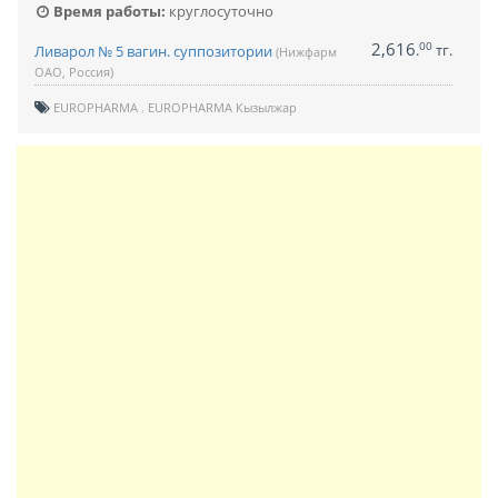
Время работы:
круглосуточно
2,616
00
.
тг.
Ливарол № 5 вагин. суппозитории
(Нижфарм
ОАО, Россия)
EUROPHARMA
EUROPHARMA Кызылжар