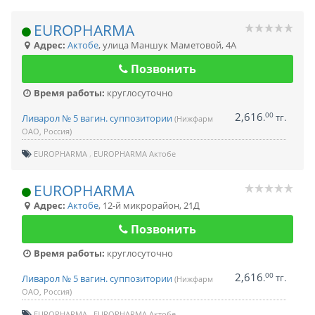
EUROPHARMA
Адрес:
Актобе
,
улица Маншук Маметовой, 4А
Позвонить
Время работы:
круглосуточно
2,616
00
.
тг.
Ливарол № 5 вагин. суппозитории
(Нижфарм
ОАО, Россия)
EUROPHARMA
EUROPHARMA Актобе
EUROPHARMA
Адрес:
Актобе
,
12-й микрорайон, 21Д
Позвонить
Время работы:
круглосуточно
2,616
00
.
тг.
Ливарол № 5 вагин. суппозитории
(Нижфарм
ОАО, Россия)
EUROPHARMA
EUROPHARMA Актобе