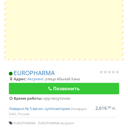
EUROPHARMA
Адрес:
Аксукент
,
улица Абылай Хана
Позвонить
Время работы:
круглосуточно
2,616
00
.
тг.
Ливарол № 5 вагин. суппозитории
(Нижфарм
ОАО, Россия)
EUROPHARMA
EUROPHARMA Аксукент