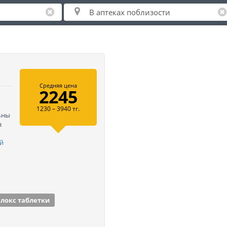
Средняя цена
2245
1230 – 3940 тг.
ьны
з
й
локс таблетки