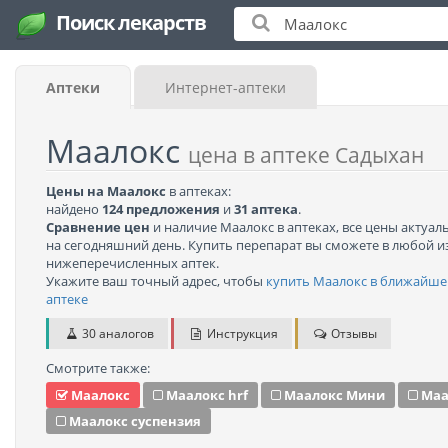
Поиск лекарств
Аптеки
Интернет-аптеки
Маалокс
цена в аптеке Садыхан
Цены на Маалокс
в аптеках:
найдено
124 предложения
и
31 аптека
.
Сравнение цен
и наличие Маалокс в аптеках, все цены актуал
на сегодняшний день. Купить перепарат вы сможете в любой и
нижеперечисленных аптек.
Укажите ваш точный адрес, чтобы
купить Маалокс в ближайше
аптеке
30 аналогов
Инструкция
Отзывы
Смотрите также:
Маалокс
Маалокс hrf
Маалокс Мини
Маа
Маалокс суспензия