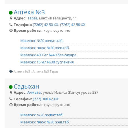
Аптека №3
Адрес:
Тараз
,
массив Телецентр, 11
Телефон:
(7262) 42 50 XX
,
(7262) 42 50 XX
Время работы:
круглосуточно
Маалокс №20 жеват.таб.
Маалокс плюс №30 жев.таб.
Маалокс 400 мг №40 без сахара
Маалокс 15 мл №30 суспензия
Аптека №3
Аптека №3 Тараз
Садыхан
Адрес:
Алматы
,
улица Ильяса Жансугурова 287
Телефон:
(727) 300 62 XX
Время работы:
круглосуточно
Маалокс №20 жеват.таб.
Маалокс плюс №30 жев.таб.