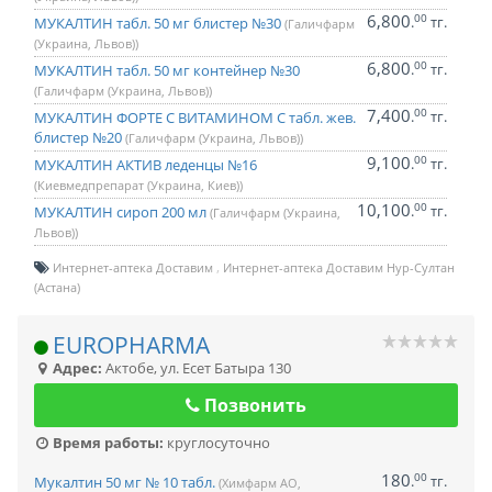
6,800
00
.
тг.
МУКАЛТИН табл. 50 мг блистер №30
(Галичфарм
(Украина, Львов))
6,800
00
.
тг.
МУКАЛТИН табл. 50 мг контейнер №30
(Галичфарм (Украина, Львов))
7,400
00
.
тг.
МУКАЛТИН ФОРТЕ С ВИТАМИНОМ C табл. жев.
блистер №20
(Галичфарм (Украина, Львов))
9,100
00
.
тг.
МУКАЛТИН АКТИВ леденцы №16
(Киевмедпрепарат (Украина, Киев))
10,100
00
.
тг.
МУКАЛТИН сироп 200 мл
(Галичфарм (Украина,
Львов))
Интернет-аптека Доставим
Интернет-аптека Доставим Нур-Султан
(Астана)
EUROPHARMA
Адрес:
Актобе
,
ул. Есет Батыра 130
Позвонить
Время работы:
круглосуточно
180
00
.
тг.
Мукалтин 50 мг № 10 табл.
(Химфарм АО,