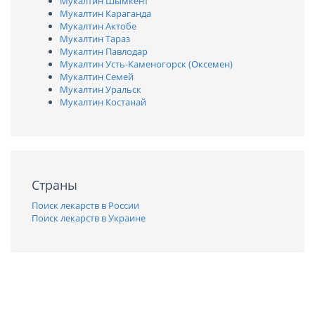
Мукалтин Шымкент
Мукалтин Караганда
Мукалтин Актобе
Мукалтин Тараз
Мукалтин Павлодар
Мукалтин Усть-Каменогорск (Оксемен)
Мукалтин Семей
Мукалтин Уральск
Мукалтин Костанай
Страны
Поиск лекарств в России
Поиск лекарств в Украине