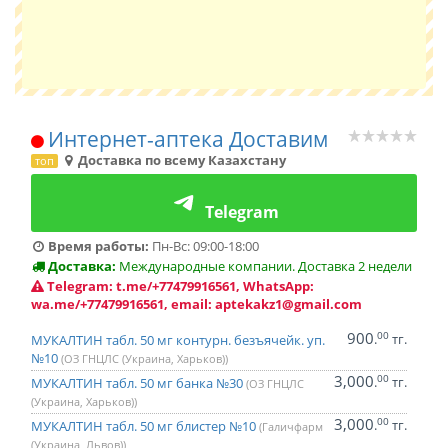
Интернет-аптека Доставим
Доставка по всему Казахстану
топ
Telegram
Время работы:
Пн-Вс: 09:00-18:00
Доставка:
Международные компании. Доставка 2 недели
Telegram: t.me/+77479916561, WhatsApp:
wa.me/+77479916561, email: aptekakz1@gmail.com
900
00
.
тг.
МУКАЛТИН табл. 50 мг контурн. безъячейк. уп.
№10
(ОЗ ГНЦЛС (Украина, Харьков))
3,000
00
.
тг.
МУКАЛТИН табл. 50 мг банка №30
(ОЗ ГНЦЛС
(Украина, Харьков))
3,000
00
.
тг.
МУКАЛТИН табл. 50 мг блистер №10
(Галичфарм
(Украина, Львов))