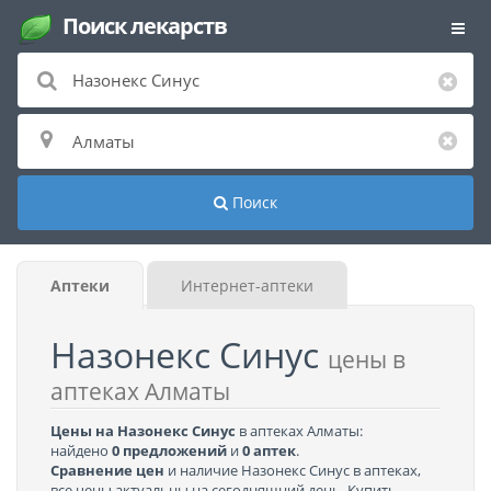
Поиск лекарств
Поиск
Аптеки
Интернет-аптеки
Назонекс Синус
цены в
аптеках Алматы
Цены на Назонекс Синус
в аптеках Алматы:
найдено
0 предложений
и
0 аптек
.
Сравнение цен
и наличие Назонекс Синус в аптеках,
все цены актуальны на сегодняшний день. Купить