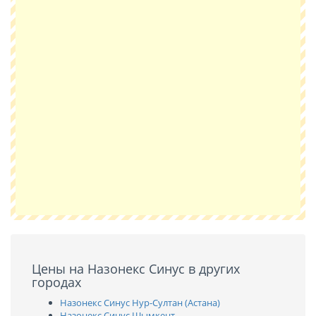
Цены на Назонекс Синус в других
городах
Назонекс Синус Нур-Султан (Астана)
Назонекс Синус Шымкент