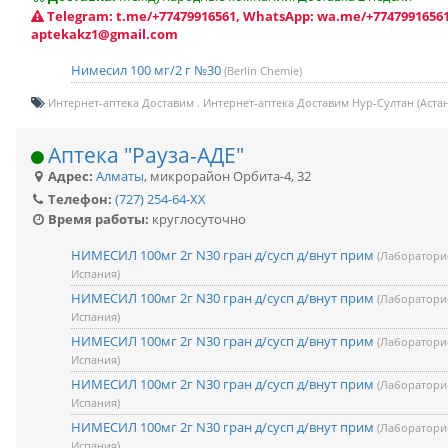
Telegram: t.me/+77479916561, WhatsApp: wa.me/+77479916561
aptekakz1@gmail.com
Нимесил 100 мг/2 г №30
(Berlin Chemie)
Интернет-аптека Доставим
Интернет-аптека Доставим Нур-Султан (Астан
Аптека "Рауза-АДЕ"
Адрес:
Алматы
,
микрорайон Орбита-4, 32
Телефон:
(727) 254-64-XX
Время работы:
круглосуточно
НИМЕСИЛ 100мг 2г N30 гран д/сусп д/внут прим
(Лаборатори
Испания)
НИМЕСИЛ 100мг 2г N30 гран д/сусп д/внут прим
(Лаборатори
Испания)
НИМЕСИЛ 100мг 2г N30 гран д/сусп д/внут прим
(Лаборатори
Испания)
НИМЕСИЛ 100мг 2г N30 гран д/сусп д/внут прим
(Лаборатори
Испания)
НИМЕСИЛ 100мг 2г N30 гран д/сусп д/внут прим
(Лаборатори
Испания)