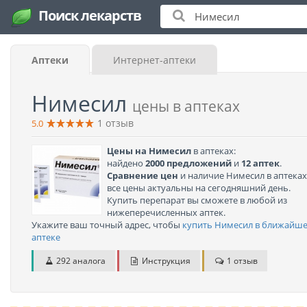
Поиск лекарств
Аптеки
Интернет-аптеки
Нимесил
цены в аптеках
1
отзыв
5.0
Цены на Нимесил
в аптеках:
найдено
2000 предложений
и
12 аптек
.
Сравнение цен
и наличие Нимесил в аптеках
все цены актуальны на сегодняшний день.
Купить перепарат вы сможете в любой из
нижеперечисленных аптек.
Укажите ваш точный адрес, чтобы
купить Нимесил в ближайш
аптеке
292 аналога
Инструкция
1 отзыв