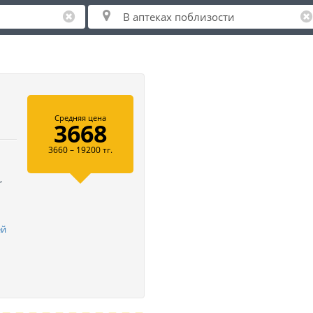
Средняя цена
3668
3660 – 19200 тг.
,
ей