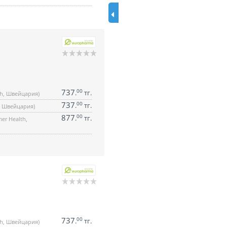
737
00
.
тг.
th, Швейцария)
737
00
.
тг.
h, Швейцария)
877
00
.
тг.
er Health,
737
00
.
тг.
th, Швейцария)