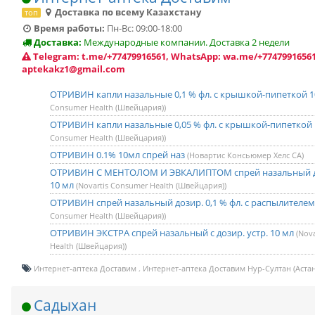
Доставка по всему Казахстану
топ
Время работы:
Пн-Вс: 09:00-18:00
Доставка:
Международные компании. Доставка 2 недели
Telegram: t.me/+77479916561, WhatsApp: wa.me/+77479916561
aptekakz1@gmail.com
ОТРИВИН капли назальные 0,1 % фл. с крышкой-пипеткой 
Consumer Health (Швейцария))
ОТРИВИН капли назальные 0,05 % фл. с крышкой-пипеткой
Consumer Health (Швейцария))
ОТРИВИН 0.1% 10мл спрей наз
(Новартис Консьюмер Хелс СА)
ОТРИВИН С МЕНТОЛОМ И ЭВКАЛИПТОМ спрей назальный доз
10 мл
(Novartis Consumer Health (Швейцария))
ОТРИВИН спрей назальный дозир. 0,1 % фл. с распылителем
Consumer Health (Швейцария))
ОТРИВИН ЭКСТРА спрей назальный с дозир. устр. 10 мл
(Nov
Health (Швейцария))
Интернет-аптека Доставим
Интернет-аптека Доставим Нур-Султан (Астан
Садыхан