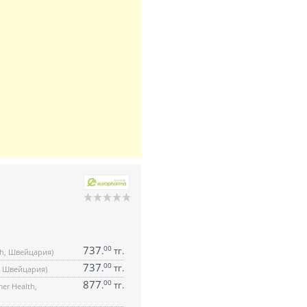
737
00
.
тг.
th, Швейцария)
737
00
.
тг.
h, Швейцария)
877
00
.
тг.
er Health,