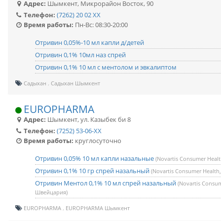
Адрес:
Шымкент
,
Микрорайон Восток, 90
Телефон:
(7262) 20 02 XX
Время работы:
Пн-Вс: 08:30-20:00
Отривин 0,05%-10 мл капли д/детей
Отривин 0,1% 10мл наз спрей
Отривин 0,1% 10 мл с ментолом и эвкалиптом
Садыхан
Садыхан Шымкент
EUROPHARMA
Адрес:
Шымкент
,
ул. Казыбек би 8
Телефон:
(7252) 53-06-XX
Время работы:
круглосуточно
Отривин 0,05% 10 мл капли назальные
(Novartis Consumer Heal
Отривин 0,1% 10 гр спрей назальный
(Novartis Consumer Healt
Отривин Ментол 0,1% 10 мл спрей назальный
(Novartis Consum
Швейцария)
EUROPHARMA
EUROPHARMA Шымкент