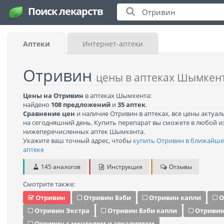
Поиск лекарств
Аптеки
Интернет-аптеки
Отривин
цены в аптеках Шымкен
Цены на Отривин
в аптеках Шымкента:
найдено
108 предложений
и
35 аптек
.
Сравнение цен
и наличие Отривин в аптеках, все цены актуа
на сегодняшний день. Купить перепарат вы сможете в любой и
нижеперечисленных аптек Шымкента.
Укажите ваш точный адрес, чтобы
купить Отривин в ближайш
аптеке
145 аналогов
Инструкция
Отзывы
Смотрите также:
Отривин
Отривин Бэби
Отривин капли
О
Отривин Экстра
Отривин Бэби капли
Отривин
Отривин с ментолом и эвкалиптом