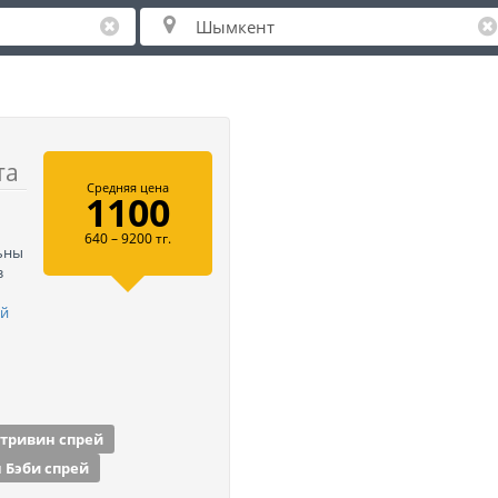
та
Средняя цена
1100
640 – 9200 тг.
льны
з
ей
тривин спрей
 Бэби спрей