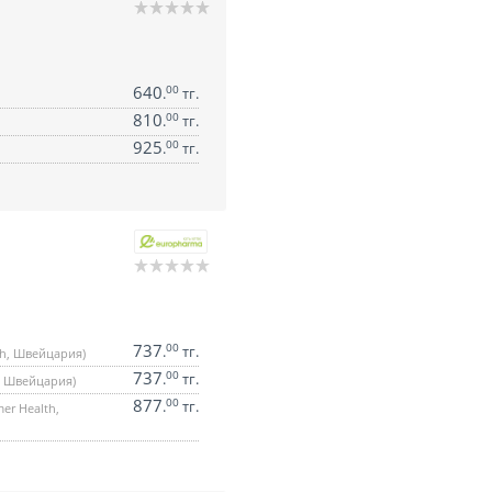
640
00
.
тг.
810
00
.
тг.
925
00
.
тг.
737
00
.
тг.
th, Швейцария)
737
00
.
тг.
h, Швейцария)
877
00
.
тг.
er Health,