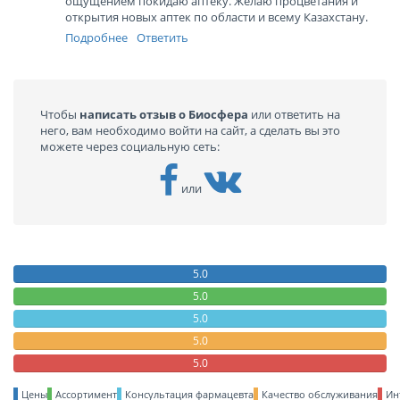
ощущением покидаю аптеку. Желаю процветания и
открытия новых аптек по области и всему Казахстану.
Подробнее
Ответить
Чтобы
написать отзыв о Биосфера
или ответить на
него, вам необходимо войти на сайт, а сделать вы это
можете через социальную сеть:
или
5.0
5.0
5.0
5.0
5.0
Цены
Ассортимент
Консультация фармацевта
Качество обслуживания
Ин