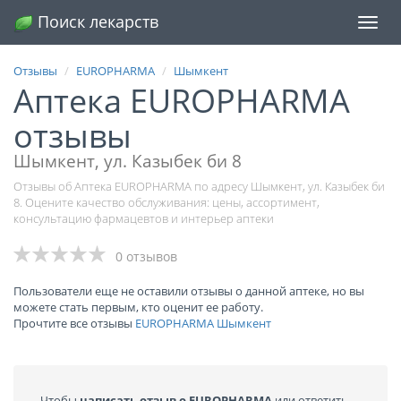
Поиск лекарств
Меню
Отзывы
EUROPHARMA
Шымкент
Аптека EUROPHARMA
отзывы
Шымкент, ул. Казыбек би 8
Отзывы об Аптека EUROPHARMA по адресу Шымкент, ул. Казыбек би
8. Оцените качество обслуживания: цены, ассортимент,
консультацию фармацевтов и интерьер аптеки
0 отзывов
Пользователи еще не оставили отзывы о данной аптеке, но вы
можете стать первым, кто оценит ее работу.
Прочтите все отзывы
EUROPHARMA Шымкент
Чтобы
написать отзыв о EUROPHARMA
или ответить