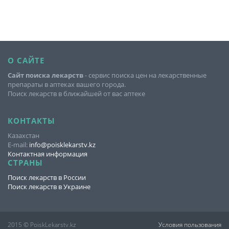
О САЙТЕ
Сайт поиска лекарств
- сервис поиска цен на лекарственные
препараты в аптеках вашего города.
Поиск лекарств в ближайшей от вас аптеке
КОНТАКТЫ
Казахстан
E-mail:
info@poisklekarstv.kz
Контактная информация
СТРАНЫ
Поиск лекарств в России
Поиск лекарств в Украине
2015 © PoiskLekarstv.kz
Условия пользования