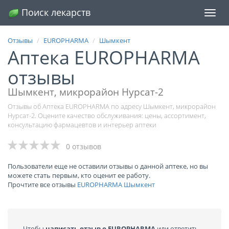
Поиск лекарств
Меню
Отзывы
EUROPHARMA
Шымкент
Аптека EUROPHARMA
отзывы
Шымкент, микрорайон Нурсат-2
Отзывы об Аптека EUROPHARMA по адресу Шымкент, микрорайон
Нурсат-2. Оцените качество обслуживания: цены, ассортимент,
консультацию фармацевтов и интерьер аптеки
0 отзывов
Пользователи еще не оставили отзывы о данной аптеке, но вы
можете стать первым, кто оценит ее работу.
Прочтите все отзывы
EUROPHARMA Шымкент
Чтобы
написать отзыв о EUROPHARMA
или ответить