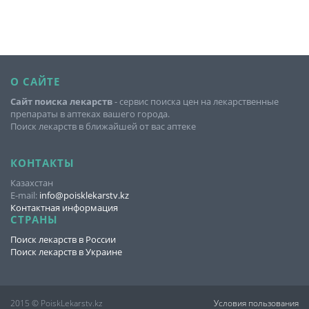
О САЙТЕ
Сайт поиска лекарств
- сервис поиска цен на лекарственные
препараты в аптеках вашего города.
Поиск лекарств в ближайшей от вас аптеке
КОНТАКТЫ
Казахстан
E-mail:
info@poisklekarstv.kz
Контактная информация
СТРАНЫ
Поиск лекарств в России
Поиск лекарств в Украине
2015 © PoiskLekarstv.kz
Условия пользования