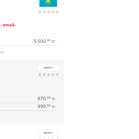
, email:
5,500
00
.
тг.
а)
870
00
.
тг.
990
00
.
тг.