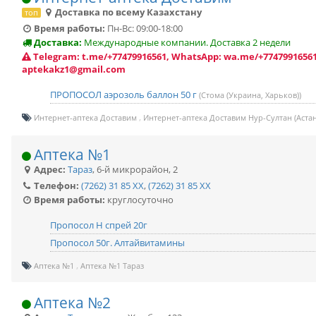
Доставка по всему Казахстану
топ
Время работы:
Пн-Вс: 09:00-18:00
Доставка:
Международные компании. Доставка 2 недели
Telegram: t.me/+77479916561, WhatsApp: wa.me/+77479916561
aptekakz1@gmail.com
ПРОПОСОЛ аэрозоль баллон 50 г
(Стома (Украина, Харьков))
Интернет-аптека Доставим
Интернет-аптека Доставим Нур-Султан (Астан
Аптека №1
Адрес:
Тараз
,
6-й микрорайон, 2
Телефон:
(7262) 31 85 XX
,
(7262) 31 85 XX
Время работы:
круглосуточно
Пропосол Н спрей 20г
Пропосол 50г. Алтайвитамины
Аптека №1
Аптека №1 Тараз
Аптека №2