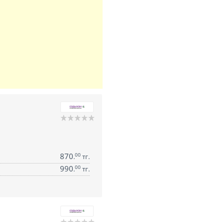
870
00
.
тг.
990
00
.
тг.