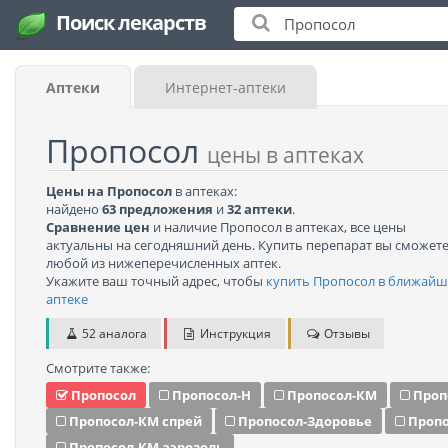
Поиск лекарств
Аптеки
Интернет-аптеки
Пропосол
цены в аптеках
Цены на Пропосол
в аптеках:
найдено
63 предложения
и
32 аптеки
.
Сравнение цен
и наличие Пропосол в аптеках, все цены
актуальны на сегодняшний день. Купить перепарат вы сможете
любой из нижеперечисленных аптек.
Укажите ваш точный адрес, чтобы
купить Пропосол в ближай
аптеке
52 аналога
Инструкция
Отзывы
Смотрите также:
Пропосол
Пропосол-Н
Пропосол-КМ
Проп
Пропосол-КМ спрей
Пропосол-Здоровье
Пропо
Пропосол-КМ аэрозоль