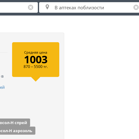
Средняя цена
1003
870 – 5500 тг.
 в
шей
осол-Н спрей
сол-Н аэрозоль