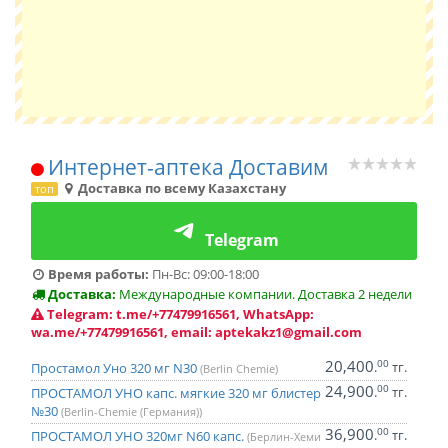
Интернет-аптека Доставим
Доставка по всему Казахстану
топ
Telegram
Время работы:
Пн-Вс: 09:00-18:00
Доставка:
Международные компании. Доставка 2 недели
Telegram: t.me/+77479916561, WhatsApp:
wa.me/+77479916561, email: aptekakz1@gmail.com
20,400
00
.
тг.
Простамол Уно 320 мг N30
(Berlin Chemie)
24,900
00
.
тг.
ПРОСТАМОЛ УНО капс. мягкие 320 мг блистер
№30
(Berlin-Chemie (Германия))
36,900
00
.
тг.
ПРОСТАМОЛ УНО 320мг N60 капс.
(Берлин-Хеми