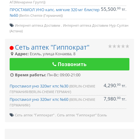
АГ(Менарини Групп))
55,500
00
.
тг.
ПРОСТАМОЛ УНО капс. мягкие 320 мг блистер
№60
(Berlin-Chemie (Германия))
Интернет-аптека Доставим
Интернет-аптека Доставим Нур-Султан
(Астана)
Сеть аптек "Гиппократ"
Адрес:
Есиль
,
улица Конаева, 8
Позвонить
Время работы:
Пн-Вс: 09:00-21:00
4,290
00
.
тг.
Простамол уно 320мг кпс №30
(BERLIN-CHEMIE
ГЕРМАНИЯ/BERLIN-CHEMIE ГЕРМАН/)
7,980
00
.
тг.
Простамол уно 320мг кпс №60
(BERLIN-CHEMIE
ГЕРМАНИЯ/)
Сеть аптек "Гиппократ"
Сеть аптек "Гиппократ" Есиль