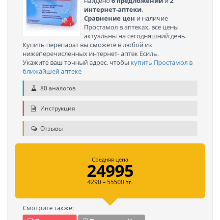
найдено
6 предложений
и
2
интернет-аптеки
.
Сравнение цен
и наличие
Простамол в аптеках, все цены
актуальны на сегодняшний день.
Купить перепарат вы сможете в любой из
нижеперечисленных интернет- аптек Есиль.
Укажите ваш точный адрес, чтобы
купить Простамол в
ближайшей аптеке
80 аналогов
Инструкция
Отзывы
Средняя цена
24995
4290 – 55500 тг.
Смотрите также: