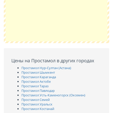
Цены на Простамол в других городах
Простамол Нур-Султан (Астана)
Простамол Шымкент
Простамол Караганда
Простамол Актобе
Простамол Тараз
Простамол Павлодар
Простамол Усть-Каменогорск (Оксемен)
Простамол Семей
Простамол Уральск
Простамол Костанай