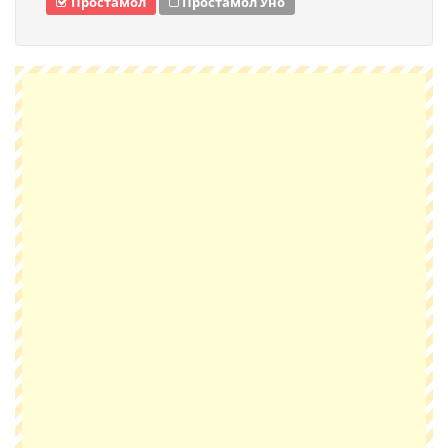
Простамол
Простамол Уно