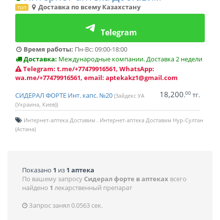
Доставка по всему Казахстану
топ
Telegram
Время работы:
Пн-Вс: 09:00-18:00
Доставка:
Международные компании. Доставка 2 недели
Telegram: t.me/+77479916561, WhatsApp:
wa.me/+77479916561, email: aptekakz1@gmail.com
18,200
00
.
тг.
СИДЕРАЛ ФОРТЕ Инт. капс. №20
(Зайдекс УА
(Украина, Киев))
Интернет-аптека Доставим
Интернет-аптека Доставим Нур-Султан
(Астана)
Показано
1
из
1 аптека
По вашему запросу
Сидерал форте в аптеках
всего
найдено
1
лекарственный препарат
Запрос занял 0.0563 сек.