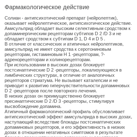
Фармакологическое действие
Солиан - антипсихотический препарат (нейролептик),
оказывает нейролептическое, антипсихотическое действие.
Амисульприд обладает высоким селективным сродством к
допаминергическим рецепторам субтипов D 2 /D 3 и не
обладает сродством к субтипам D 1, D 4 и D 5 .
В отличие от классических и атипичных нейролептиков,
амисульприд не имеет сродства к серотониновым
рецепторам, гистаминовым Н 1 -рецепторам, ?-
адренорецепторам и холинорецепторам.
При использовании в высоких дозах блокирует
постсинаптические D 2 -рецепторы, локализующиеся в
лимбических структурах, в отличие от аналогичных
рецепторов стриатума. Не вызывает каталепсии и не
приводит к развитию гиперчувствительности допаминовых
D 2 -рецепторов после повторного лечения.
В низких дозах он преимущественно блокирует
пресинаптические D 2 /D 3 -рецепторы, стимулируя
высвобождение допамина.
Атипичный фармакологический профиль обусловливает
антипсихотический эффект амисульприда в высоких дозах,
наступающий вследствие блокады постсинаптических
допаминовых рецепторов, и его эффективность в низких
дозах в отношении негативных симптомов в результате