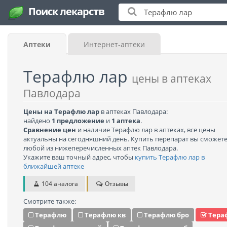
Поиск лекарств
Аптеки
Интернет-аптеки
Терафлю лар
цены в аптеках
Павлодара
Цены на Терафлю лар
в аптеках Павлодара:
найдено
1 предложение
и
1 аптека
.
Сравнение цен
и наличие Терафлю лар в аптеках, все цены
актуальны на сегодняшний день. Купить перепарат вы сможете
любой из нижеперечисленных аптек Павлодара.
Укажите ваш точный адрес, чтобы
купить Терафлю лар в
ближайшей аптеке
104 аналога
Отзывы
Смотрите также:
Терафлю
Терафлю кв
Терафлю бро
Тера