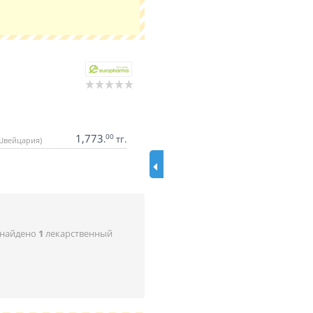
1,773
00
.
тг.
 Швейцария)
 найдено
1
лекарственный