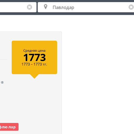
Средняя цена
1773
1773 – 1773 тг.
 в
флю лар