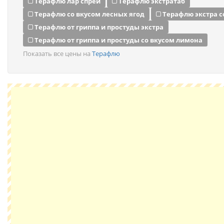
Терафлю лар спрей
Терафлю экстратаб
Терафлю со вкусом лесных ягод
Терафлю экстра с
Терафлю от гриппа и простуды экстра
Терафлю от гриппа и простуды со вкусом лимона
Показать все цены на
Терафлю