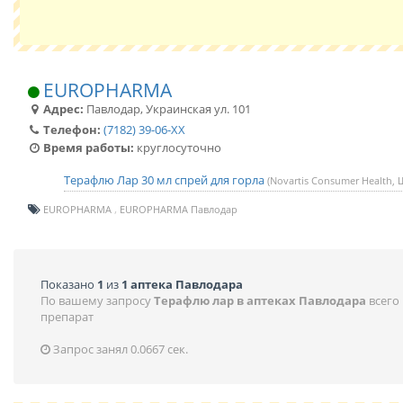
EUROPHARMA
Адрес:
Павлодар
,
Украинская ул. 101
Телефон:
(7182) 39-06-XX
Время работы:
круглосуточно
Терафлю Лар 30 мл спрей для горла
(Novartis Consumer Health,
EUROPHARMA
EUROPHARMA Павлодар
Показано
1
из
1 аптека Павлодара
По вашему запросу
Терафлю лар в аптеках Павлодара
всего
препарат
Запрос занял 0.0667 сек.