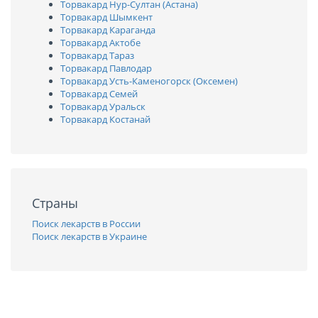
Торвакард Нур-Султан (Астана)
Торвакард Шымкент
Торвакард Караганда
Торвакард Актобе
Торвакард Тараз
Торвакард Павлодар
Торвакард Усть-Каменогорск (Оксемен)
Торвакард Семей
Торвакард Уральск
Торвакард Костанай
Страны
Поиск лекарств в России
Поиск лекарств в Украине