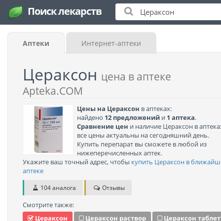
Поиск лекарств
Аптеки
Интернет-аптеки
Цераксон
цена в аптеке
Apteka.COM
Цены на Цераксон
в аптеках:
найдено
12 предложений
и
1 аптека
.
Сравнение цен
и наличие Цераксон в аптека
все цены актуальны на сегодняшний день.
Купить перепарат вы сможете в любой из
нижеперечисленных аптек.
Укажите ваш точный адрес, чтобы
купить Цераксон в ближайш
аптеке
104 аналога
Отзывы
Смотрите также:
Цераксон
Цераксон раствор
Цераксон табле