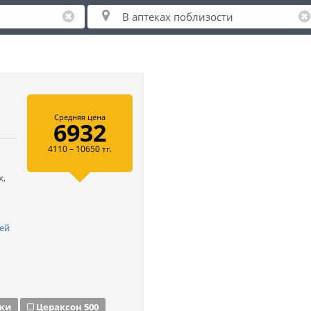
Средняя цена
6932
4110 – 10650 тг.
х,
ей
тки
Цераксон 500