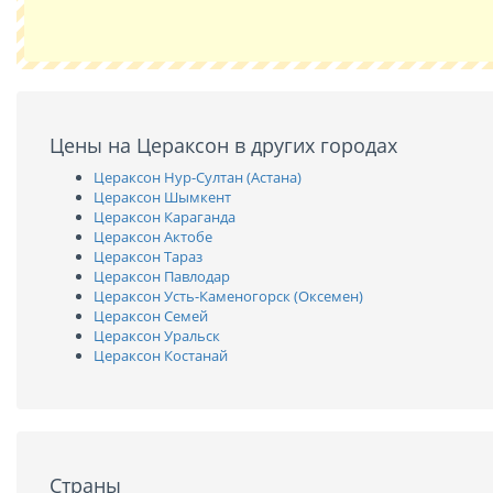
Цены на Цераксон в других городах
Цераксон Нур-Султан (Астана)
Цераксон Шымкент
Цераксон Караганда
Цераксон Актобе
Цераксон Тараз
Цераксон Павлодар
Цераксон Усть-Каменогорск (Оксемен)
Цераксон Семей
Цераксон Уральск
Цераксон Костанай
Страны