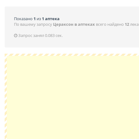
Показано
1
из
1 аптека
По вашему запросу
Цераксон в аптеках
всего найдено
12
лека
Запрос занял 0.083 сек.