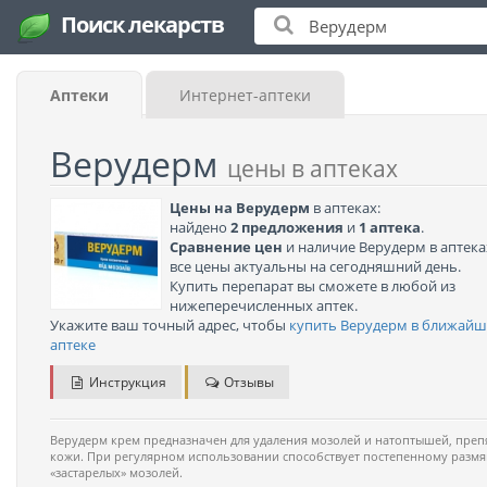
Поиск лекарств
Аптеки
Интернет-аптеки
Верудерм
цены в аптеках
Цены на Верудерм
в аптеках:
найдено
2 предложения
и
1 аптека
.
Сравнение цен
и наличие Верудерм в аптека
все цены актуальны на сегодняшний день.
Купить перепарат вы сможете в любой из
нижеперечисленных аптек.
Укажите ваш точный адрес, чтобы
купить Верудерм в ближай
аптеке
Инструкция
Отзывы
Верудерм крем предназначен для удаления мозолей и натоптышей, преп
кожи. При регулярном использовании способствует постепенному разм
«застарелых» мозолей.