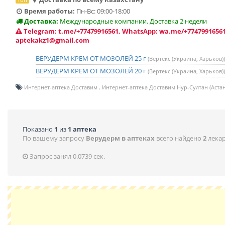
Время работы:
Пн-Вс: 09:00-18:00
Доставка:
Международные компании. Доставка 2 недели
Telegram: t.me/+77479916561, WhatsApp: wa.me/+77479916561
aptekakz1@gmail.com
ВЕРУДЕРМ КРЕМ ОТ МОЗОЛЕЙ 25 г
(Вертекс (Украина, Харьков))
ВЕРУДЕРМ КРЕМ ОТ МОЗОЛЕЙ 20 г
(Вертекс (Украина, Харьков))
Интернет-аптека Доставим
Интернет-аптека Доставим Нур-Султан (Астан
Показано
1
из
1 аптека
По вашему запросу
Верудерм в аптеках
всего найдено
2
лекар
Запрос занял 0.0739 сек.