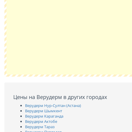
Цены на Верудерм в других городах
Верудерм Нур-Султан (Астана)
Верудерм Шымкент
Верудерм Караганда
Верудерм Актобе
Верудерм Тараз