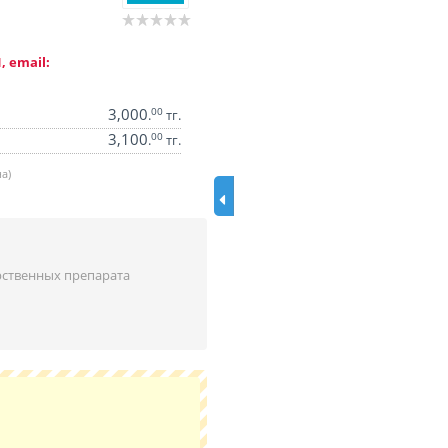
, email:
3,000
00
.
тг.
3,100
00
.
тг.
а)
ственных препарата