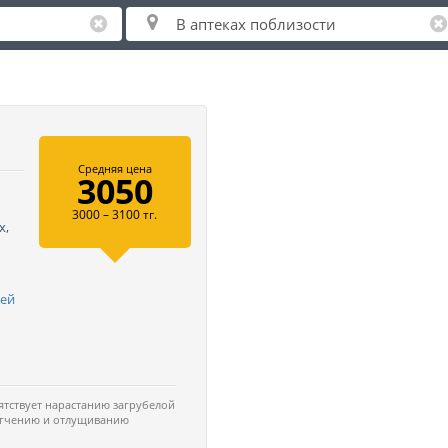
Средняя цена
3050
3000 – 3100 тг.
х,
шей
ятствует нарастанию загрубелой
ягчению и отлущиванию