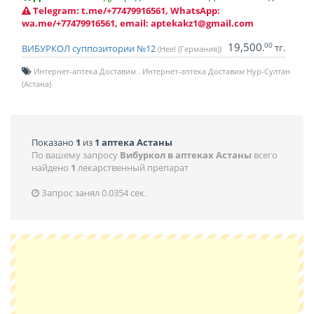
Telegram: t.me/+77479916561, WhatsApp:
wa.me/+77479916561, email: aptekakz1@gmail.com
19,500
00
.
тг.
ВИБУРКОЛ суппозитории №12
(Heel (Германия))
Интернет-аптека Доставим
Интернет-аптека Доставим Нур-Султан
(Астана)
Показано
1
из
1 аптека Астаны
По вашему запросу
Вибуркол в аптеках Астаны
всего
найдено
1
лекарственный препарат
Запрос занял 0.0354 сек.