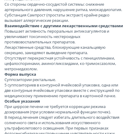
Со стороны сердечно-сосудистой системы: снижение
артериального давления, нарушение ритма, миокардиопатия.
Субстанция Сампрост (простаты экстракт) крайне редко
вызывает аллергические реакции.
Взаимодействие с другими лекарственными средствами
Повышает активность пероральных антикоагулянтов и
увеличивает токсичность нестероидных
противовоспалительных препаратов.
Лекарственные средства, блокирующие канальцевую
секрецию, замедляют выведение препарата.
Отсутствует перекрестная устойчивость с пенициллинами,
цефалоспоринами, аминогликозидами, ко-тримоксазолом,
метронидазолом.
Форма выпуска
Суппозитории ректальные.
5 суппозиториев в контурной ячейковой упаковке, одна или
две контурные ячейковые упаковки вместе с инструкцией по
медицинскому применению препарата в картонной пачке.
Особые указания
При циррозе печени не требуется коррекции режима
дозирования (при условии нормальной функции почек).
В период лечения следует избегать длительного воздействия
солнечного света и использования искусственного
ультрафиолетового освещения. При первых признаках
фотосенсибилизации (повышение чувствительности кожи,