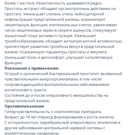
более 1 мкг/мл). Резистентность развивается редко.
Простаты экстракт обладает органотропным действием на
простату. Уменьшает степень отека, лейкоцитарной
инфильтрации предстательной железы, нормализует
секреторную функцию эпителиальных клеток, увеличивает
число лецитиновых зерен в секрете ацинусов, стимулирует
мышечный тонус мочевого пузыря. Уменьшает
тромбообразование, обладает антиагрегантной активностью,
препятствует развитию тромбоза венул в предстательной
железе. Нормализует параметры простаты и эякулята.
Уменьшает боль и дискомфорт, улучшает копулятивную
функцию.
Показания к применению
Острый и хронический бактериальный простатит, вызванный
чувствительными микроорганизмами, в том числе
сопровождающийся воспалительными заболеваниями
мочеполового тракта.
Состояния до и после оперативного вмешательства на
предстательной железе.
Противопоказания
Гиперчувствительность к компонентам препарата.
Возраст до 18 лет (период формирования и роста скелета).
C осторожностью: Церебральный атеросклероз, эпилепсия и
другие заболевания центральной нервной системы с
эпилептическим синдромом.