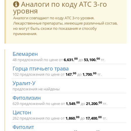
Аналоги по коду ATC 3-го
уровня
Аналоги совпадают по коду ATC 3-го уровня.
Лекарственные препараты, имеющие различный состав,
но могут быть схожи по показания и способу
применения.
Блемарен
00
00
48 предложений по цене от
6,631
.
до
53,100
.
тг.
Горца птичьего трава
00
00
102 предложения по цене от
147
.
до
1,700
.
тг.
Уралит-У
предложения не найдены
Фитолизин
00
00
629 предложений по цене от
1,549
.
до
21,200
.
тг.
Цистон
00
00
262 предложения по цене от
1,860
.
до
17,400
.
тг.
Фитолит