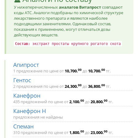
У нижеперечисленных
аналагов Витапрост
совпадают
коды ATC. Аналоги подобраны по химической структуре
лекарственного препарата и являются наиболее
подходящими заменителями. Одинаковый состав,
показания к применению, могут отличаться дозы
действующих веществ.
Состав:
экстракт простаты крупного рогатого скота
Апипрост
00
00
1 предложение по цене от
10,700
.
до
10,700
.
тг.
Гентос
00
00
2 предложения по цене от
24,300
.
до
36,800
.
тг.
Канефрон
00
00
435 предложений по цене от
2,100
.
до
20,800
.
тг.
Канефрон Н
предложения не найдены
Спеман
00
00
310 предложений по цене от
1,800
.
до
23,000
.
тг.