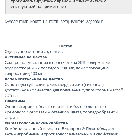
проконсультируйтесь с врачом и ознакомьтесь с
инструкцией по применению.
САМОЛЕЧЕНИЕ МОЖЕТ НАНЕСТИ ВРЕД ВАШЕМУ ЗДОРОВЬЮ
Состав
Один суппозиторий содержит:
Активные вещества
Сампроста субстанция в пересчете на 20% содержание
водорастворимых пептидов - 100 мг, ломефлоксацина
гидрохлорид 400 мг
Вспомогательное вещество
Основа для суппозиториев: твердый жир (витепсол) -
достаточное количество для получения суппозитория массой
2,25 г.
Описание
Суппозитории от белого или почти белого до светло-
кремового с сероватым оттенком цвета, торпедообразной
формы.
Фармакологические свойства
Комбинированный препарат Витапрост® Плюс обладает
антимикробными и противовоспалительными свойствами.