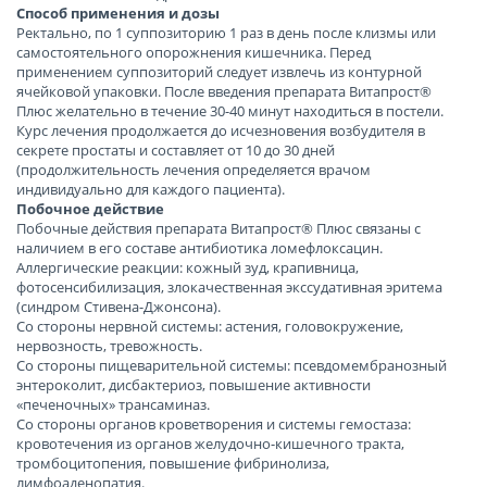
Способ применения и дозы
Ректально, по 1 суппозиторию 1 раз в день после клизмы или
самостоятельного опорожнения кишечника. Перед
применением суппозиторий следует извлечь из контурной
ячейковой упаковки. После введения препарата Витапрост®
Плюс желательно в течение 30-40 минут находиться в постели.
Курс лечения продолжается до исчезновения возбудителя в
секрете простаты и составляет от 10 до 30 дней
(продолжительность лечения определяется врачом
индивидуально для каждого пациента).
Побочное действие
Побочные действия препарата Витапрост® Плюс связаны с
наличием в его составе антибиотика ломефлоксацин.
Аллергические реакции: кожный зуд, крапивница,
фотосенсибилизация, злокачественная экссудативная эритема
(синдром Стивена-Джонсона).
Со стороны нервной системы: астения, головокружение,
нервозность, тревожность.
Со стороны пищеварительной системы: псевдомембранозный
энтероколит, дисбактериоз, повышение активности
«печеночных» трансаминаз.
Со стороны органов кроветворения и системы гемостаза:
кровотечения из органов желудочно-кишечного тракта,
тромбоцитопения, повышение фибринолиза,
лимфоаденопатия.