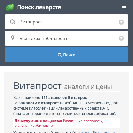
Поиск лекарств
Поиск
Витапрост
аналоги и цены
Всего найдено
111 аналогов Витапрост
Все
аналоги Витапрост
подобраны по международной
системе классификации лекарственных средств АТС
(анатомо-терапевтическо-химическая классификация).
Действующие вещества:
Различные препараты,
включая комбинации
Укажите ваш точный адрес, чтобы
купить Витапрост в