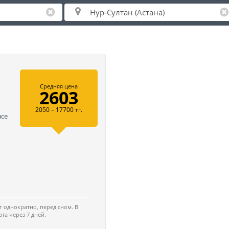
Средняя цена
2603
2050 – 17700 тг.
все
ь
 однократно, перед сном. В
а через 7 дней.