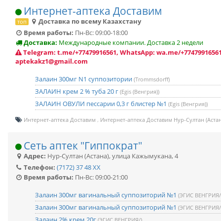
Интернет-аптека Доставим
Доставка по всему Казахстану
топ
Время работы:
Пн-Вс: 09:00-18:00
Доставка:
Международные компании. Доставка 2 недели
Telegram: t.me/+77479916561, WhatsApp: wa.me/+77479916561
aptekakz1@gmail.com
Залаин 300мг N1 суппозитории
(Trommsdorff)
ЗАЛАИН крем 2 % туба 20 г
(Egis (Венгрия))
ЗАЛАИН ОВУЛИ пессарии 0,3 г блистер №1
(Egis (Венгрия))
Интернет-аптека Доставим
Интернет-аптека Доставим Нур-Султан (Астан
Сеть аптек "Гиппократ"
Адрес:
Нур-Султан (Астана)
,
улица Кажымукана, 4
Телефон:
(7172) 37 48 XX
Время работы:
Пн-Вс: 09:00-21:00
Залаин 300мг вагинальный суппозиторий №1
(ЭГИС ВЕНГРИЯ/
Залаин 300мг вагинальный суппозиторий №1
(ЭГИС ВЕНГРИЯ/
Залаин 2% крем 20г
(ЭГИС ВЕНГРИЯ/)