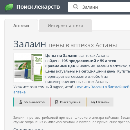
Поиск лекарств
Аптеки
Интернет-аптеки
Залаин
цены в аптеках Астаны
Цены на Залаин
в аптеках Астаны:
найдено
195 предложений
и
59 аптек
.
Сравнение цен
и наличие Залаин в аптеках, 
цены актуальны на сегодняшний день. Купит
перепарат вы сможете в любой из
нижеперечисленных аптек Астаны.
Укажите ваш точный адрес, чтобы
купить Залаин в ближайшей
аптеке
66 аналогов
Инструкция
Отзывы
Залаин - противогрибковый препарат широкого спектра действия. Вводят
случае сохранения симптомов возможно повторное применение препарат
Смотрите также: