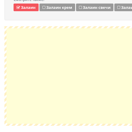
Залаин
Залаин крем
Залаин свечи
Зала