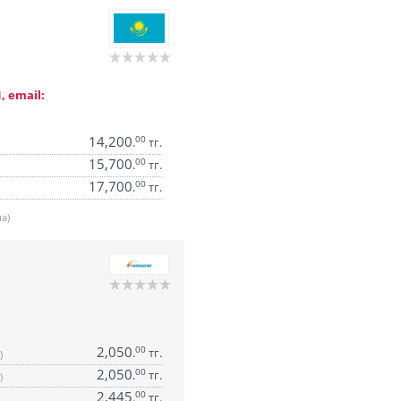
, email:
14,200
00
.
тг.
15,700
00
.
тг.
17,700
00
.
тг.
а)
2,050
00
.
тг.
)
2,050
00
.
тг.
)
2,445
00
.
тг.