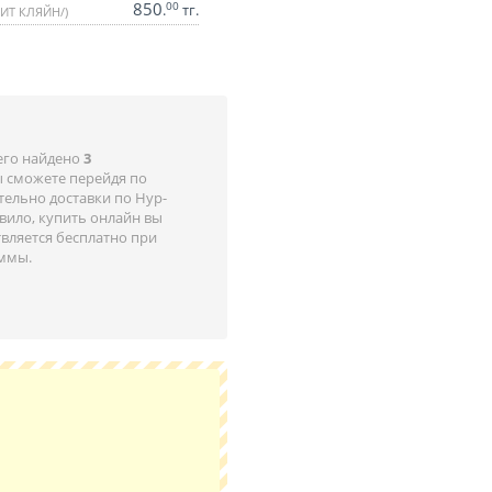
850
00
.
тг.
ИТ КЛЯЙН/)
его найдено
3
ы сможете перейдя по
ельно доставки по Нур-
авило, купить онлайн вы
твляется бесплатно при
уммы.