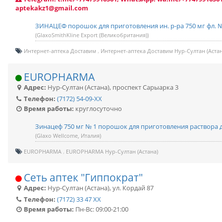
aptekakz1@gmail.com
ЗИНАЦЕФ порошок для приготовления ин. р-ра 750 мг фл. 
(GlaxoSmithKline Export (Великобритания))
Интернет-аптека Доставим
Интернет-аптека Доставим Нур-Султан (Астан
EUROPHARMA
Адрес:
Нур-Султан (Астана)
,
проспект Сарыарка 3
Телефон:
(7172) 54-09-XX
Время работы:
круглосуточно
Зинацеф 750 мг № 1 порошок для приготовления раствора 
(Glaxo Wellcome, Италия)
EUROPHARMA
EUROPHARMA Нур-Султан (Астана)
Сеть аптек "Гиппократ"
Адрес:
Нур-Султан (Астана)
,
ул. Кордай 87
Телефон:
(7172) 33 47 XX
Время работы:
Пн-Вс: 09:00-21:00