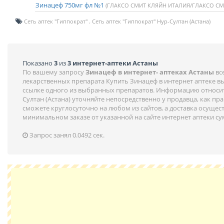
Зинацеф 750мг фл №1
(ГЛАКСО СМИТ КЛЯЙН ИТАЛИЯ/ГЛАКСО СМ
Сеть аптек "Гиппократ"
Сеть аптек "Гиппократ" Нур-Султан (Астана)
Показано
3
из
3 интернет-аптеки Астаны
По вашему запросу
Зинацеф в интернет- аптеках Астаны
вс
лекарственных препарата Купить Зинацеф в интернет аптеке в
ссылке одного из выбранных препаратов. Информацию относит
Султан (Астана) уточняйте непосредственно у продавца, как пр
сможете круглосуточно на любом из сайтов, а доставка осущес
минимальном заказе от указанной на сайте интернет аптеки с
Запрос занял 0.0492 сек.