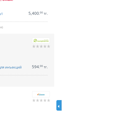
5,400
00
.
тг.
№1
а)
594
00
.
тг.
для инъекций