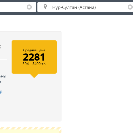
х
Средняя цена
2281
594 – 5400 тг.
льны
з
ей