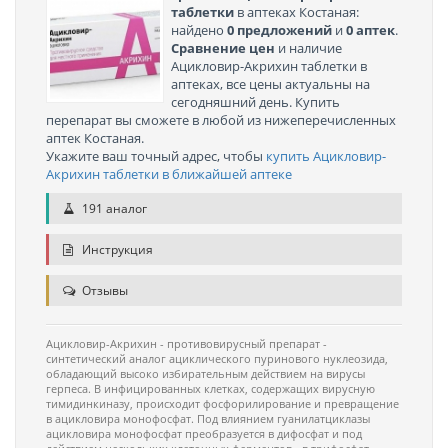
таблетки
в аптеках Костаная:
найдено
0 предложений
и
0 аптек
.
Сравнение цен
и наличие
Ацикловир-Акрихин таблетки в
аптеках, все цены актуальны на
сегодняшний день. Купить
перепарат вы сможете в любой из нижеперечисленных
аптек Костаная.
Укажите ваш точный адрес, чтобы
купить Ацикловир-
Акрихин таблетки в ближайшей аптеке
191 аналог
Инструкция
Отзывы
Ацикловир-Акрихин - противовирусный препарат -
синтетический аналог ациклического пуринового нуклеозида,
обладающий высоко избирательным действием на вирусы
герпеса. В инфицированных клетках, содержащих вирусную
тимидинкиназу, происходит фосфорилирование и превращение
в ацикловира монофосфат. Под влиянием гуанилатциклазы
ацикловира монофосфат преобразуется в дифосфат и под