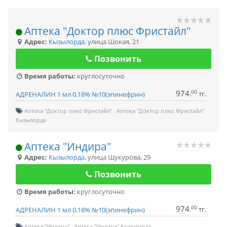
Аптека "Доктор плюс Фристайл"
Адрес:
Кызылорда
,
улица Шокая, 21
Позвонить
Время работы:
круглосуточно
974
00
.
тг.
АДРЕНАЛИН 1 мл 0,18% №10(эпинефрин)
Аптека "Доктор плюс Фристайл"
Аптека "Доктор плюс Фристайл"
Кызылорда
Аптека "Индира"
Адрес:
Кызылорда
,
улица Шукурова, 29
Позвонить
Время работы:
круглосуточно
974
00
.
тг.
АДРЕНАЛИН 1 мл 0,18% №10(эпинефрин)
Аптека "Индира"
Аптека "Индира" Кызылорда