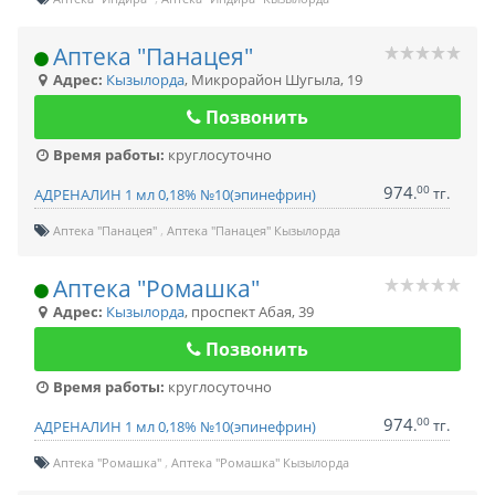
Аптека "Панацея"
Адрес:
Кызылорда
,
Микрорайон Шугыла, 19
Позвонить
Время работы:
круглосуточно
974
00
.
тг.
АДРЕНАЛИН 1 мл 0,18% №10(эпинефрин)
Аптека "Панацея"
Аптека "Панацея" Кызылорда
Аптека "Ромашка"
Адрес:
Кызылорда
,
проспект Абая, 39
Позвонить
Время работы:
круглосуточно
974
00
.
тг.
АДРЕНАЛИН 1 мл 0,18% №10(эпинефрин)
Аптека "Ромашка"
Аптека "Ромашка" Кызылорда