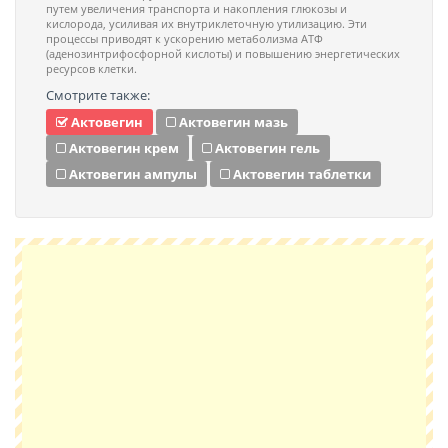
путем увеличения транспорта и накопления глюкозы и
кислорода, усиливая их внутриклеточную утилизацию. Эти
процессы приводят к ускорению метаболизма АТФ
(аденозинтрифосфорной кислоты) и повышению энергетических
ресурсов клетки.
Смотрите также:
Актовегин
Актовегин мазь
Актовегин крем
Актовегин гель
Актовегин ампулы
Актовегин таблетки