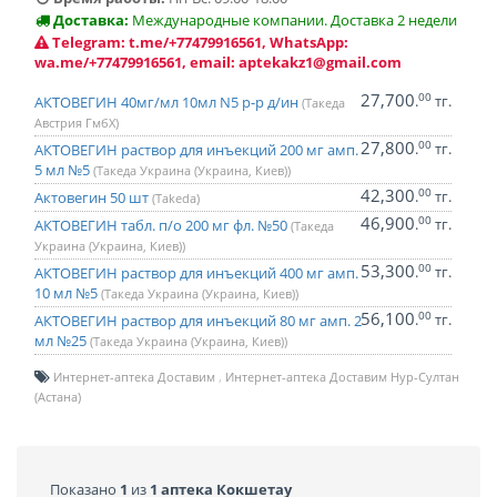
Доставка:
Международные компании. Доставка 2 недели
Telegram: t.me/+77479916561, WhatsApp:
wa.me/+77479916561, email: aptekakz1@gmail.com
27,700
00
.
тг.
АКТОВЕГИН 40мг/мл 10мл N5 р-р д/ин
(Такеда
Австрия ГмбХ)
27,800
00
.
тг.
АКТОВЕГИН раствор для инъекций 200 мг амп.
5 мл №5
(Такеда Украина (Украина, Киев))
42,300
00
.
тг.
Актовегин 50 шт
(Takeda)
46,900
00
.
тг.
АКТОВЕГИН табл. п/о 200 мг фл. №50
(Такеда
Украина (Украина, Киев))
53,300
00
.
тг.
АКТОВЕГИН раствор для инъекций 400 мг амп.
10 мл №5
(Такеда Украина (Украина, Киев))
56,100
00
.
тг.
АКТОВЕГИН раствор для инъекций 80 мг амп. 2
мл №25
(Такеда Украина (Украина, Киев))
Интернет-аптека Доставим
Интернет-аптека Доставим Нур-Султан
(Астана)
Показано
1
из
1 аптека Кокшетау