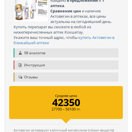
найдено
6 предложений
и
1
аптека
.
Сравнение цен
и наличие
Актовегин в аптеках, все цены
актуальны на сегодняшний день.
Купить перепарат вы сможете в любой из
нижеперечисленных аптек Кокшетау.
Укажите ваш точный адрес, чтобы
купить Актовегин в
ближайшей аптеке
98 аналогов
Инструкция
Отзывы
Средняя цена
42350
27700 – 56100 тг.
Актовегин активирует клеточный метаболизм (обмен веществ)