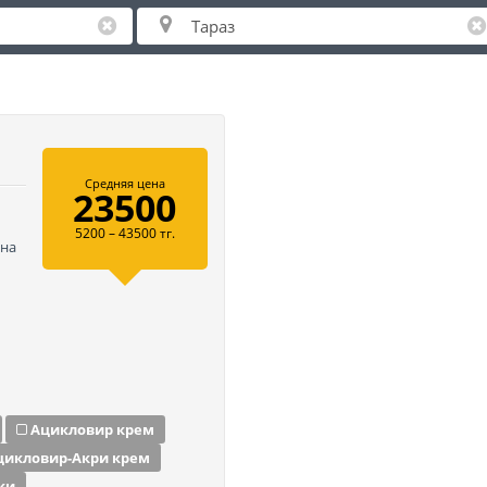
Средняя цена
23500
5200 – 43500 тг.
 на
Ацикловир крем
цикловир-Акри крем
ки