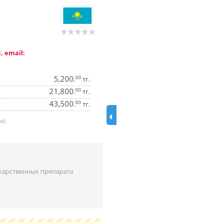
, email:
5,200
00
.
тг.
21,800
00
.
тг.
43,500
00
.
тг.
а)
карственных препарата