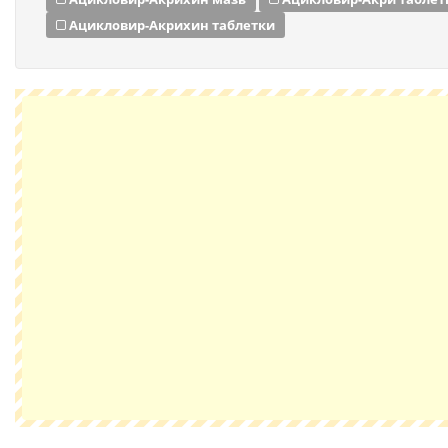
Ацикловир-Акрихин таблетки