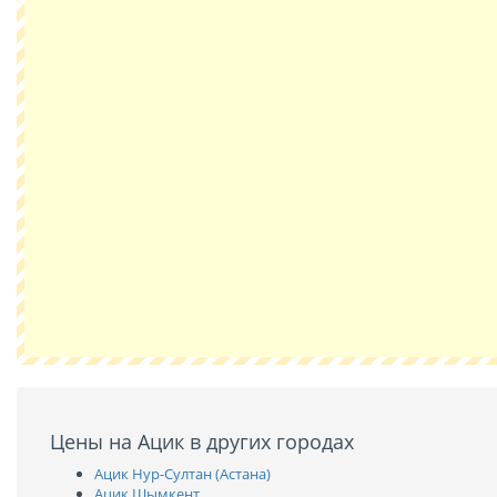
Цены на Ацик в других городах
Ацик Нур-Султан (Астана)
Ацик Шымкент