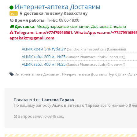
Интернет-аптека Доставим
Доставка по всему Казахстану
топ
Время работы:
Пн-Вс: 09:00-18:00
Доставка:
Международные компании. Доставка 2 недели
Telegram: t.me/+77479916561, WhatsApp: wa.me/+77479916561
aptekakz1@gmail.com
АЦИК крем 5 % туба 2 г
(Sandoz Pharmaceuticals (Словения))
АЦИК табл. 200 мг №25
(Sandoz Pharmaceuticals (Словения))
АЦИК табл. 400 мг №35
(Sandoz Pharmaceuticals (Словения))
Интернет-аптека Доставим
Интернет-аптека Доставим Нур-Султан (Астан
Показано
1
из
1 аптека Тараза
По вашему запросу
Ацик в аптеках Тараза
всего найдено
3
ле
Запрос занял 0.0346 сек.