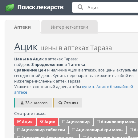
Поиск лекарств
Аптеки
Интернет-аптеки
Ацик
цены в аптеках Тараза
Цены на Ацик
в аптеках Тараза:
найдено
3 предложения
и
1 аптека
.
Сравнение цен
и наличие Ацик в аптеках, все цены актуальны
сегодняшний день. Купить перепарат вы сможете в любой из
нижеперечисленных аптек Тараза.
Укажите ваш точный адрес, чтобы
купить Ацик в ближайшей
аптеке
38 аналогов
Отзывы
Смотрите также:
Ацик
Ацик
Ацикловир
Ацикловир мазь
Ацикловир таблетки
Ацикловир-Акри мазь
А
Ацикловир-Акрихин мазь
Ацикловир-Акри таблет