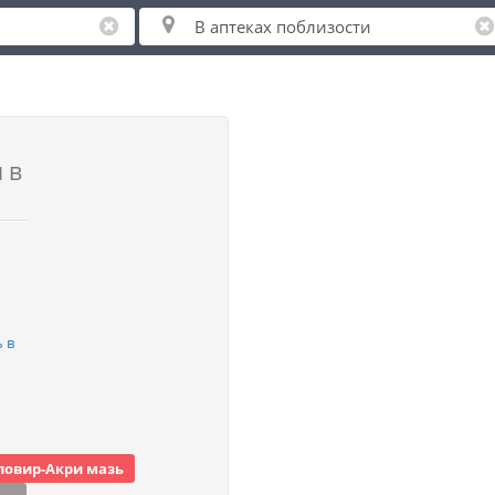
 в
 в
овир-Акри мазь