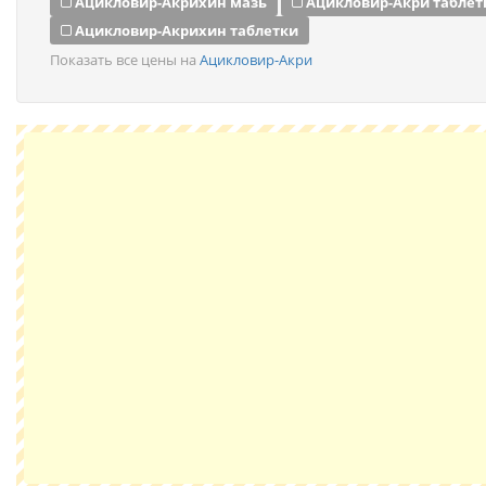
Ацикловир-Акрихин мазь
Ацикловир-Акри таблет
Ацикловир-Акрихин таблетки
Показать все цены на
Ацикловир-Акри