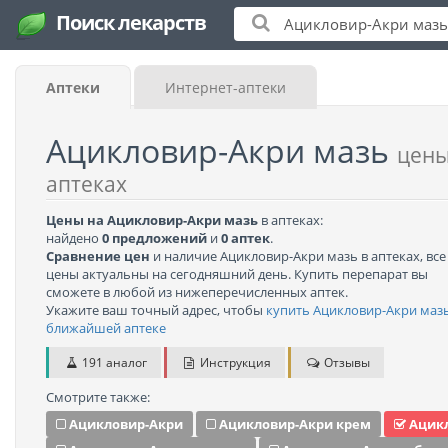
Поиск лекарств
Аптеки
Интернет-аптеки
Ацикловир-Акри мазь
цены
аптеках
Цены на Ацикловир-Акри мазь
в аптеках:
найдено
0 предложений
и
0 аптек
.
Сравнение цен
и наличие Ацикловир-Акри мазь в аптеках, все
цены актуальны на сегодняшний день. Купить перепарат вы
сможете в любой из нижеперечисленных аптек.
Укажите ваш точный адрес, чтобы
купить Ацикловир-Акри мазь
ближайшей аптеке
191 аналог
Инструкция
Отзывы
Смотрите также:
Ацикловир-Акри
Ацикловир-Акри крем
Ацикл