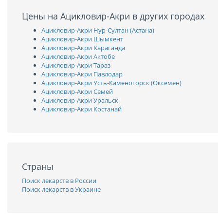
Цены на Ацикловир-Акри в других городах
Ацикловир-Акри Нур-Султан (Астана)
Ацикловир-Акри Шымкент
Ацикловир-Акри Караганда
Ацикловир-Акри Актобе
Ацикловир-Акри Тараз
Ацикловир-Акри Павлодар
Ацикловир-Акри Усть-Каменогорск (Оксемен)
Ацикловир-Акри Семей
Ацикловир-Акри Уральск
Ацикловир-Акри Костанай
Страны
Поиск лекарств в России
Поиск лекарств в Украине