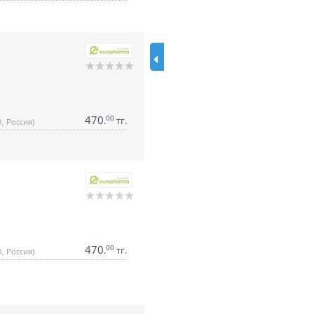
470
00
.
тг.
, Россия)
470
00
.
тг.
, Россия)