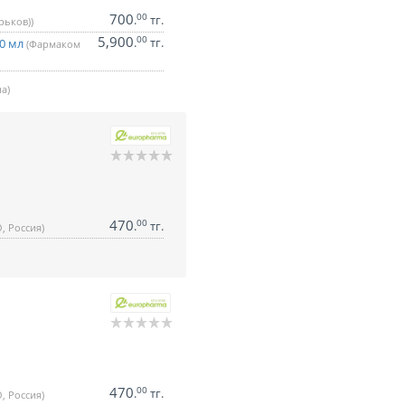
700
00
.
тг.
рьков))
5,900
00
.
тг.
10 мл
(Фармаком
а)
470
00
.
тг.
, Россия)
470
00
.
тг.
, Россия)