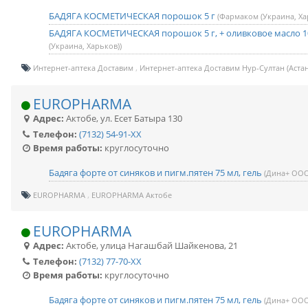
БАДЯГА КОСМЕТИЧЕСКАЯ порошок 5 г
(Фармаком (Украина, Ха
БАДЯГА КОСМЕТИЧЕСКАЯ порошок 5 г, + оливковое масло 
(Украина, Харьков))
Интернет-аптека Доставим
Интернет-аптека Доставим Нур-Султан (Астан
EUROPHARMA
Адрес:
Актобе
,
ул. Есет Батыра 130
Телефон:
(7132) 54-91-XX
Время работы:
круглосуточно
Бадяга форте от синяков и пигм.пятен 75 мл, гель
(Дина+ ООО
EUROPHARMA
EUROPHARMA Актобе
EUROPHARMA
Адрес:
Актобе
,
улица Нагашбай Шайкенова, 21
Телефон:
(7132) 77-70-XX
Время работы:
круглосуточно
Бадяга форте от синяков и пигм.пятен 75 мл, гель
(Дина+ ООО