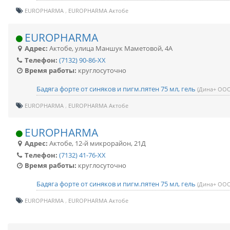
EUROPHARMA
EUROPHARMA Актобе
EUROPHARMA
Адрес:
Актобе
,
улица Маншук Маметовой, 4А
Телефон:
(7132) 90-86-XX
Время работы:
круглосуточно
Бадяга форте от синяков и пигм.пятен 75 мл, гель
(Дина+ ООО
EUROPHARMA
EUROPHARMA Актобе
EUROPHARMA
Адрес:
Актобе
,
12-й микрорайон, 21Д
Телефон:
(7132) 41-76-XX
Время работы:
круглосуточно
Бадяга форте от синяков и пигм.пятен 75 мл, гель
(Дина+ ООО
EUROPHARMA
EUROPHARMA Актобе