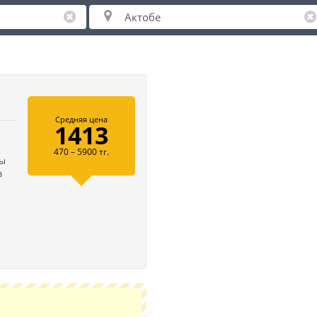
Средняя цена
1413
470 – 5900 тг.
ны
з